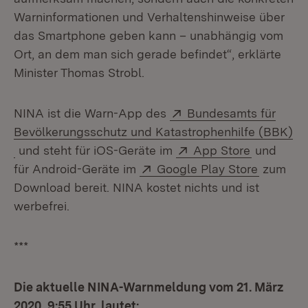
Warninformationen und Verhaltenshinweise über
das Smartphone geben kann – unabhängig vom
Ort, an dem man sich gerade befindet“, erklärte
Minister Thomas Strobl.
Extern:
NINA ist die Warn-App des
Bundesamts für
Bevölkerungsschutz und Katastrophenhilfe (BBK)
(Öffnet in neuem Fenster)
Extern:
(Öffnet i
und steht für iOS-Geräte im
App Store
und
Extern:
(Öffnet 
für Android-Geräte im
Google Play Store
zum
Download bereit. NINA kostet nichts und ist
werbefrei.
***
Die aktuelle NINA-Warnmeldung vom 21. März
2020, 9:55 Uhr, lautet: