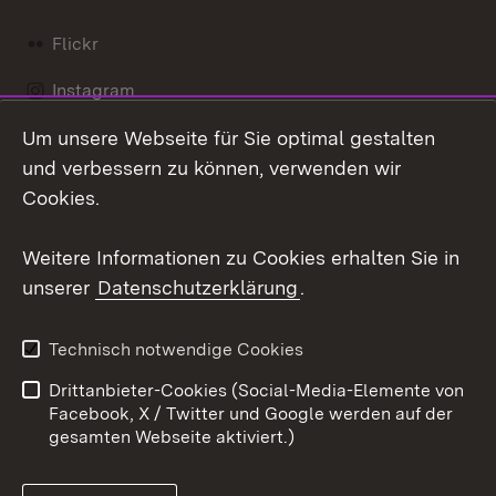
Flickr
Instagram
Um unsere Webseite für Sie optimal gestalten
Social Wall
und verbessern zu können, verwenden wir
X / Twitter
Cookies.
Youtube
Weitere Informationen zu Cookies erhalten Sie in
unserer
Datenschutzerklärung
.
Zum 
Kontakt
Datenschutz
Technisch notwendige Cookies
Barrierefreiheit
Benutzungshinweise
Drittanbieter-Cookies (Social-Media-Elemente von
Impressum
Cookies
Facebook, X / Twitter und Google werden auf der
gesamten Webseite aktiviert.)