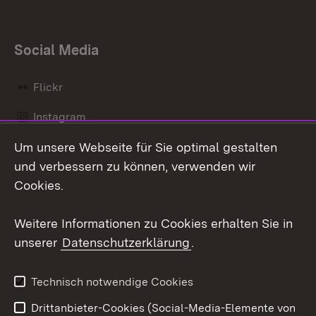
Social Media
Flickr
Instagram
Um unsere Webseite für Sie optimal gestalten
Social Wall
und verbessern zu können, verwenden wir
X / Twitter
Cookies.
Youtube
Weitere Informationen zu Cookies erhalten Sie in
unserer
Datenschutzerklärung
.
Zum 
Kontakt
Datenschutz
Technisch notwendige Cookies
Barrierefreiheit
Benutzungshinweise
Drittanbieter-Cookies (Social-Media-Elemente von
Impressum
Cookies