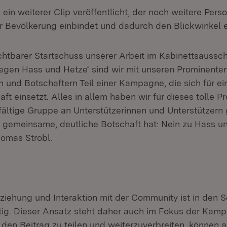
ein weiterer Clip veröffentlicht, der noch weitere Per
 Bevölkerung einbindet und dadurch den Blickwinkel e
ichtbarer Startschuss unserer Arbeit im Kabinettsaussc
egen Hass und Hetze‘ sind wir mit unseren Prominenten
n und Botschaftern Teil einer Kampagne, die sich für ei
ft einsetzt. Alles in allem haben wir für dieses tolle Pr
lfältige Gruppe an Unterstützerinnen und Unterstützer
e gemeinsame, deutliche Botschaft hat: Nein zu Hass un
homas Strobl.
eziehung und Interaktion mit der Community ist in den 
ig. Dieser Ansatz steht daher auch im Fokus der Kam
 den Beitrag zu teilen und weiterzuverbreiten, können 