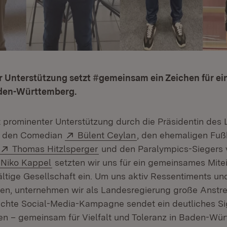
r Unterstützung setzt #gemeinsam ein Zeichen für ei
aden-Württemberg.
prominenter Unterstützung durch die Präsidentin des 
(Öffnet in neuem Fenster)
Extern:
(Öffnet in neuem Fens
, den Comedian
Bülent Ceylan
, den ehemaligen Fuß
Extern:
(Öffnet in neuem Fenster)
Thomas Hitzlsperger
und den Paralympics-Siegers 
Extern:
(Öffnet in neuem Fenster)
Niko Kappel
setzten wir uns für ein gemeinsames Mitei
fältige Gesellschaft ein. Um uns aktiv Ressentiments u
en, unternehmen wir als Landesregierung große Anstr
lichte Social-Media-Kampagne sendet ein deutliches Sig
 – gemeinsam für Vielfalt und Toleranz in Baden-Wür