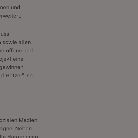
sonen und
rweitert.
huss
 sowie allen
ne offene und
ojekt eine
n gewinnen
d Hetze!“, so
Sozialen Medien
pagne. Neben
alle Bürgerinnen