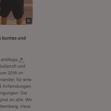
n buntes und
Extern:
Landtags,
ter)
ballprofi und
von 2016 im
nander, für eine
nd Anfeindungen
engungen. Die
nal an alle: Wir
ttemberg. Hass