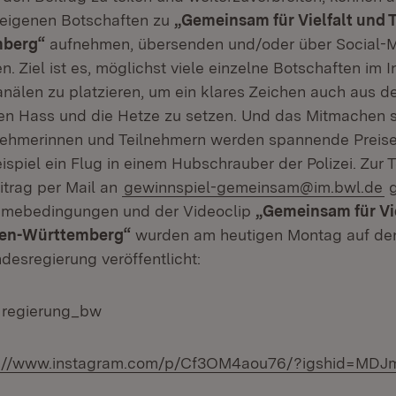
 eigenen Botschaften zu
„Gemeinsam für Vielfalt und T
mberg“
aufnehmen, übersenden und/oder über Social-
en. Ziel ist es, möglichst viele einzelne Botschaften im I
nälen zu platzieren, um ein klares Zeichen auch aus d
n Hass und die Hetze zu setzen. Und das Mitmachen so
lnehmerinnen und Teilnehmern werden spannende Preise 
spiel ein Flug in einem Hubschrauber der Polizei. Zur 
itrag per Mail an
gewinnspiel-gemeinsam@im.bwl.de
g
hmebedingungen und der Videoclip
„Gemeinsam für Vi
den-Württemberg“
wurden am heutigen Montag auf den
desregierung veröffentlicht:
 regierung_bw
s://www.instagram.com/p/Cf3OM4aou76/?igshid=MD