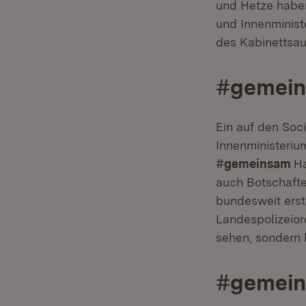
und Hetze haben 
und Innenminis
des Kabinettsa
#gemein
Ein auf den So
Innenministerium
#gemeinsam
Ha
auch Botschafte
bundesweit ers
Landespolizeior
sehen, sondern h
#gemein