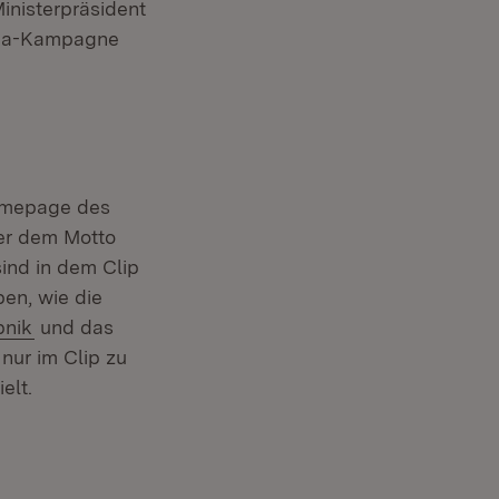
Ministerpräsident
edia-Kampagne
Homepage des
ter dem Motto
ind in dem Clip
en, wie die
bnik
und das
 nur im Clip zu
elt.