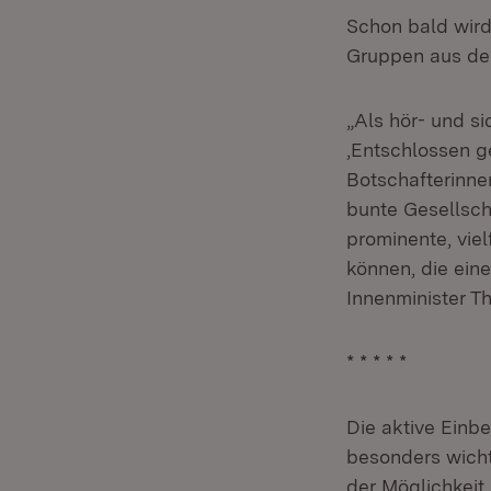
Schon bald wird 
Gruppen aus der
„Als hör- und s
‚Entschlossen g
Botschafterinne
bunte Gesellscha
prominente, vie
können, die ein
Innenminister T
* * * * *
Die aktive Einb
besonders wicht
der Möglichkeit,