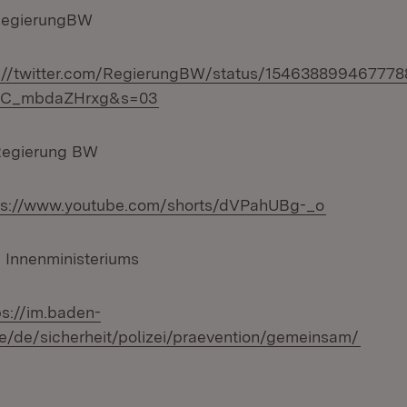
@RegierungBW
s://twitter.com/RegierungBW/status/15463889946777
uC_mbdaZHrxg&s=03
Regierung BW
ps://www.youtube.com/shorts/dVPahUBg-_o
 Innenministeriums
ps://im.baden-
/de/sicherheit/polizei/praevention/gemeinsam/