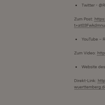
Twitter - 
Zum Post:
http
t=at03Fwkdmn
YouTube – 
Zum Video:
htt
Website des
Direkt-Link:
htt
wuerttemberg.de