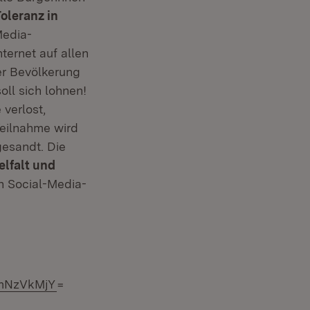
oleranz in
Media-
nternet auf allen
er Bevölkerung
ll sich lohnen!
verlost,
Teilnahme wird
esandt. Die
elfalt und
 Social-Media-
JmNzVkMjY
=