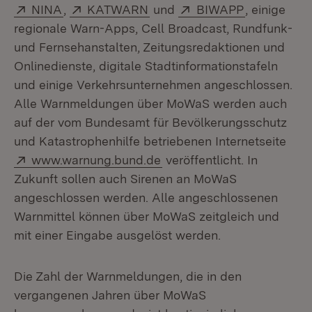
Extern:
(Öffnet in neuem Fenster)
Extern:
(Öffnet in neuem Fenster)
Extern:
(Öffnet in 
NINA
,
KATWARN
und
BIWAPP
, einige
regionale Warn-Apps, Cell Broadcast, Rundfunk-
und Fernsehanstalten, Zeitungsredaktionen und
Onlinedienste, digitale Stadtinformationstafeln
und einige Verkehrsunternehmen angeschlossen.
Alle Warnmeldungen über MoWaS werden auch
auf der vom Bundesamt für Bevölkerungsschutz
und Katastrophenhilfe betriebenen Internetseite
Extern:
(Öffnet in neuem Fenster)
www.warnung.bund.de
veröffentlicht. In
Zukunft sollen auch Sirenen an MoWaS
angeschlossen werden. Alle angeschlossenen
Warnmittel können über MoWaS zeitgleich und
mit einer Eingabe ausgelöst werden.
Die Zahl der Warnmeldungen, die in den
vergangenen Jahren über MoWaS