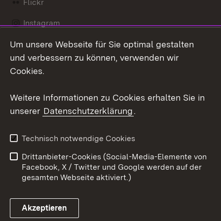
Flickr
Instagram
Um unsere Webseite für Sie optimal gestalten
Social Wall
und verbessern zu können, verwenden wir
X / Twitter
Cookies.
Youtube
Weitere Informationen zu Cookies erhalten Sie in
unserer
Datenschutzerklärung
.
Zum 
Kontakt
Datenschutz
Technisch notwendige Cookies
Barrierefreiheit
Benutzungshinweise
Drittanbieter-Cookies (Social-Media-Elemente von
Impressum
Cookies
Facebook, X / Twitter und Google werden auf der
gesamten Webseite aktiviert.)
Akzeptieren
Link zum Landesportal