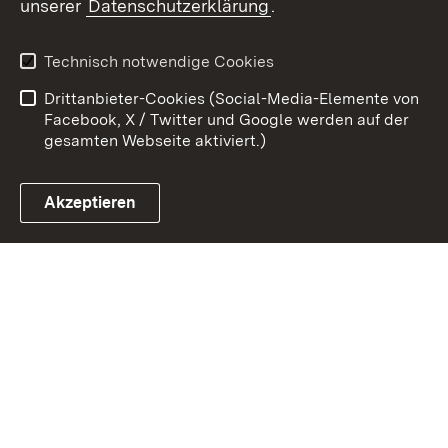
unserer
Datenschutzerklärung
.
Zum 
Kontakt
Datenschutz
Technisch notwendige Cookies
Barrierefreiheit
Benutzungshinweise
Drittanbieter-Cookies (Social-Media-Elemente von
Impressum
Cookies
Facebook, X / Twitter und Google werden auf der
gesamten Webseite aktiviert.)
Akzeptieren
Link zum Landesportal