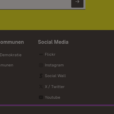
Newsletter 
Kommunen
Social Media
Flickr
 Demokratie
mmunen
Instagram
Social Wall
X / Twitter
Youtube