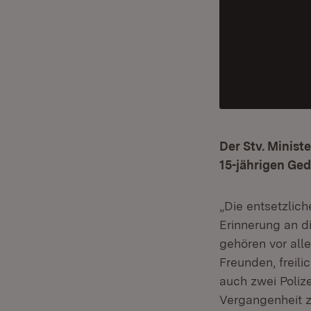
Der Stv. Minist
15-jährigen Ge
„Die entsetzlic
Erinnerung an d
gehören vor all
Freunden, freil
auch zwei Poliz
Vergangenheit z