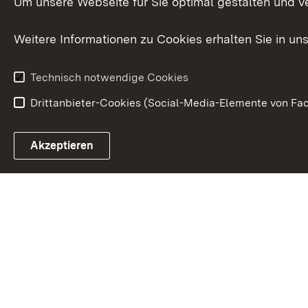
Um unsere Webseite für Sie optimal gestalten und v
Datenschutz
Karriere
Glücksspielr
Weitere Informationen zu Cookies erhalten Sie in un
Waffenrecht
Technisch notwendige Cookies
Drittanbieter-Cookies (Social-Media-Elemente von Fac
Link zum Landesportal
Akzeptieren