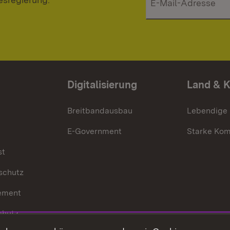
Digitalisierung
Land & 
Breitbandausbau
Lebendige
E-Government
Starke Ko
st
schutz
ement
chutz