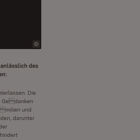
 anlässlich des
en:
terlassen. Die
ere Gedanken
amilien und
rden, darunter
der
hindert