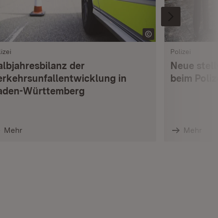
izei
Polizei
albjahresbilanz der
Neue stell
erkehrsunfallentwicklung in
beim Poli
aden-Württemberg
Mehr
Mehr