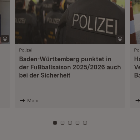
Polizei
Pol
Baden-Württemberg punktet in
H
der Fußballsaison 2025/2026 auch
V
bei der Sicherheit
B
Mehr
Zu Kachel: 0
Zu Kachel: 3
Zu Kachel: 6
Zu Kachel: 9
Zu Kachel: 12