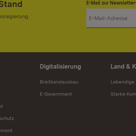
 Stand
E-Mail zur Newslett
esregierung.
Digitalisierung
Land & 
Breitbandausbau
Lebendige
E-Government
Starke Ko
st
schutz
ement