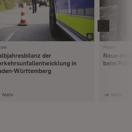
izei
Polizei
albjahresbilanz der
Neue stell
erkehrsunfallentwicklung in
beim Poli
aden-Württemberg
Mehr
Mehr