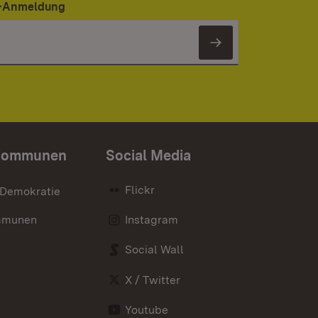
er-Anmeldung
Newsletter 
Kommunen
Social Media
Flickr
 Demokratie
mmunen
Instagram
Social Wall
X / Twitter
Youtube