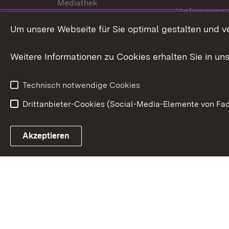
Mediathek
Verfassungss
Publikationen
Um unsere Webseite für Sie optimal gestalten und v
Datenschutz
Karriere
Glücksspielr
Weitere Informationen zu Cookies erhalten Sie in un
Waffenrecht
Technisch notwendige Cookies
Drittanbieter-Cookies (Social-Media-Elemente von Fac
Link zum Landesportal
Akzeptieren