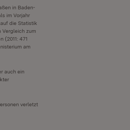
raßen in Baden-
s im Vorjahr
uf die Statistik
im Vergleich zum
n (2011: 471
inisterium am
r auch ein
kter
ersonen verletzt