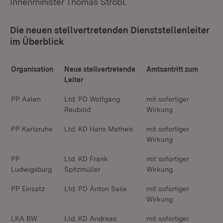
Innenminister Thomas Strobl.
Die neuen stellvertretenden Dienststellenleiter
im Überblick
Organisation
Neue stellvertretende
Amtsantritt zum
Leiter
PP Aalen
Ltd. PD Wolfgang
mit sofortiger
Reubold
Wirkung
PP Karlsruhe
Ltd. KD Hans Matheis
mit sofortiger
Wirkung
PP
Ltd. KD Frank
mit sofortiger
Ludwigsburg
Spitzmüller
Wirkung
PP Einsatz
Ltd. PD Anton Saile
mit sofortiger
Wirkung
LKA BW
Ltd. KD Andreas
mit sofortiger