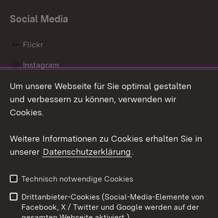
Social Media
Flickr
Instagram
Um unsere Webseite für Sie optimal gestalten
Social Wall
und verbessern zu können, verwenden wir
X / Twitter
Cookies.
Youtube
Weitere Informationen zu Cookies erhalten Sie in
unserer
Datenschutzerklärung
.
Zum 
Kontakt
Datenschutz
Technisch notwendige Cookies
Barrierefreiheit
Benutzungshinweise
Drittanbieter-Cookies (Social-Media-Elemente von
Impressum
Cookies
Facebook, X / Twitter und Google werden auf der
gesamten Webseite aktiviert.)