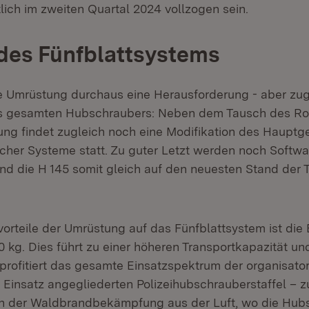
lich im zweiten Quartal 2024 vollzogen sein.
 des Fünfblattsystems
ie Umrüstung durchaus eine Herausforderung - aber zug
s gesamten Hubschraubers: Neben dem Tausch des Ro
ung findet zugleich noch eine Modifikation des Hauptg
ischer Systeme statt. Zu guter Letzt werden noch Soft
 die H 145 somit gleich auf den neuesten Stand der 
vorteile der Umrüstung auf das Fünfblattsystem ist die
 kg. Dies führt zu einer höheren Transportkapazität un
 profitiert das gesamte Einsatzspektrum der organisato
m Einsatz angegliederten Polizeihubschrauberstaffel – z
ch der Waldbrandbekämpfung aus der Luft, wo die Hub