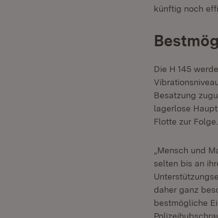
künftig noch eff
Bestmögl
Die H 145 werde
Vibrationsniveau
Besatzung zugut
lagerlose Haupt
Flotte zur Folge.
„Mensch und Mas
selten bis an i
Unterstützungse
daher ganz beso
bestmögliche Ei
Polizeihubschra