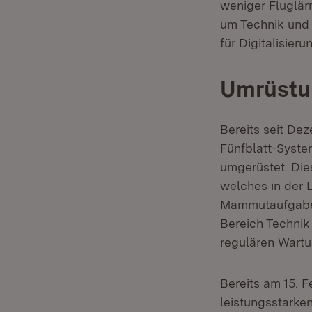
weniger Fluglär
um Technik und S
für Digitalisie
Umrüstun
Bereits seit De
Fünfblatt-System
umgerüstet. Dies
welches in der 
Mammutaufgabe 
Bereich Technik 
regulären Wartu
Bereits am 15. 
leistungsstarke