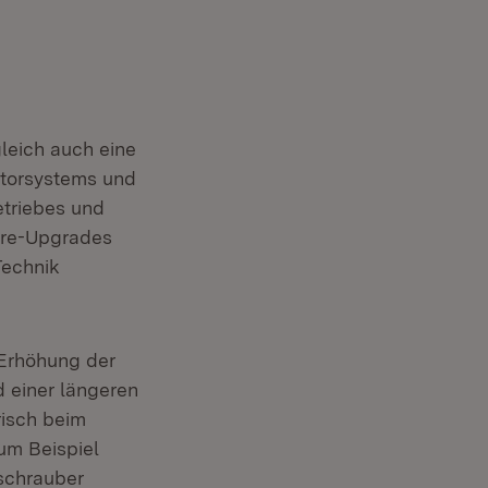
leich auch eine
torsystems und
etriebes und
ware-Upgrades
Technik
 Erhöhung der
d einer längeren
risch beim
um Beispiel
schrauber