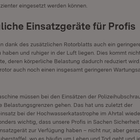
izienter eingesetzt werden können.
iche Einsatzgeräte für Profis
n dank des zusätzlichen Rotorblatts auch ein geringer
 haben und ruhiger in der Luft liegen. Dies kommt nicht
e, deren körperliche Belastung dadurch reduziert wird.
rotor auch noch einen insgesamt geringeren Wartungs
chine müssen bei den Einsätzen der Polizeihubschraub
hre Belastungsgrenzen gehen. Das hat uns zuletzt der
insatz bei der Hochwasserkatastrophe im Ahrtal wieder
nders wichtig, dass unsere Profis in Sachen Sicherhei
nsatzgerät zur Verfügung haben – nicht nur, aber gerad
uberstaffel, wo es häufig um Leben und Tod geht und 