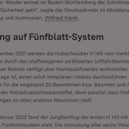
m. Wieder einmal ist Baden-Württemberg der Schrittma
icherheit geht“, sagte der Staatssekretär im Ministeri
rung und Kommunen,
Wilfried Klenk
.
g auf Fünfblatt-System
zember 2021 werden die Hubschrauber H 145 vom Vierbl
 durch den staffeleigenen zertifizierten luftfahrttechn
er Betrieb verfügt über hochqualifiziertes technisches
Lage ist, einen solch komplexen Umbau durchzuführen.
für die insgesamt 20 Beamtinnen bzw. Beamten und A
der Polizeihubschrauberstaffel, denn parallel dazu fin
ngen an allen anderen Maschinen statt.
Februar 2022 fand der Jungfernflug der ersten H 145 mi
n Fünfblattsystem statt. Die Umrüstung aller sechs Pol