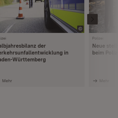
izei
Polizei
albjahresbilanz der
Neue stell
erkehrsunfallentwicklung in
beim Poli
aden-Württemberg
Mehr
Mehr