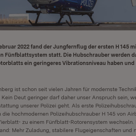
Februar 2022 fand der Jungfernflug der ersten H 145 
en Fünfblattsystem statt. Die Hubschrauber werden d
torblatts ein geringeres Vibrationsniveau haben und 
erg ist schon seit vielen Jahren für modernste Techn
 Kein Deut geringer darf daher unser Anspruch sein, w
attung unserer Polizei geht. Als erste Polizeihubschra
 die hochmodernen Polizeihubschrauber H 145 von Air
ierblatt- zu einem Fünfblatt-Rotorensystem wechseln. D
Hand: Mehr Zuladung, stabilere Flugeigenschaften und