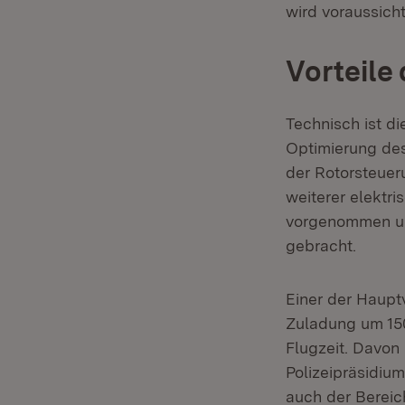
wird voraussicht
Vorteile
Technisch ist d
Optimierung de
der Rotorsteuer
weiterer elektr
vorgenommen und
gebracht.
Einer der Haupt
Zuladung um 150
Flugzeit. Davon
Polizeipräsidiu
auch der Berei