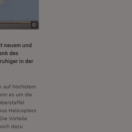
mit neuem und
ank des
ruhiger in der
ik auf höchstem
enn es um die
uberstaffel
bus Helicopters
ie Vorteile
 noch dazu