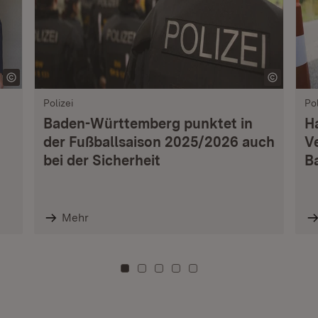
Polizei
Pol
Baden-Württemberg punktet in
H
der Fußballsaison 2025/2026 auch
V
bei der Sicherheit
B
Mehr
Zu Kachel: 0
Zu Kachel: 3
Zu Kachel: 6
Zu Kachel: 9
Zu Kachel: 12