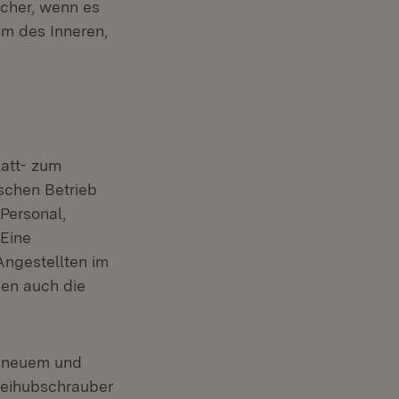
cher, wenn es
um des Inneren,
att- zum
ischen Betrieb
 Personal,
 Eine
ngestellten im
den auch die
t neuem und
izeihubschrauber