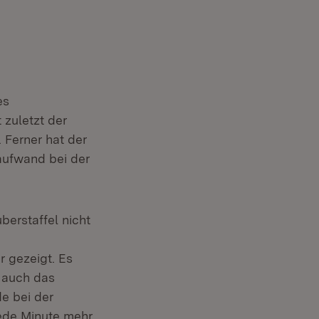
es
 zuletzt der
 Ferner hat der
aufwand bei der
erstaffel nicht
 gezeigt. Es
t auch das
e bei der
jede Minute mehr