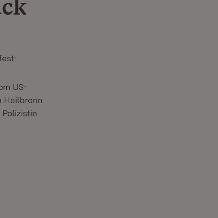
ück
est:
vom US-
n Heilbronn
olizistin