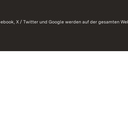
ebook, X / Twitter und Google werden auf der gesamten Webs
Kontakt
Datenschutz
Barrierefreiheit