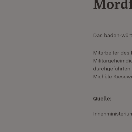
Mordf
Das baden-württ
Mitarbeiter des
Militärgeheimdi
durchgeführten 
Michèle Kiesewe
Quelle:
Innenministeri