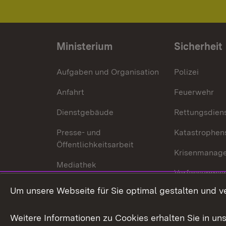
Ministerium
Sicherheit
Aufgaben und Organisation
Polizei
Anfahrt
Feuerwehr
Dienstgebäude
Rettungsdien
Presse- und
Katastrophen
Öffentlichkeitsarbeit
Krisenmanag
Mediathek
Verfassungss
Publikationen
Um unsere Webseite für Sie optimal gestalten und v
Datenschutz
Karriere
Glücksspielr
Weitere Informationen zu Cookies erhalten Sie in un