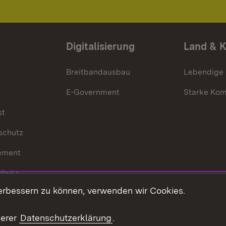
Digitalisierung
Land & 
Breitbandausbau
Lebendige
E-Government
Starke Ko
st
schutz
ement
chutz
erbessern zu können, verwenden wir Cookies.
echt
serer
Datenschutzerklärung
.