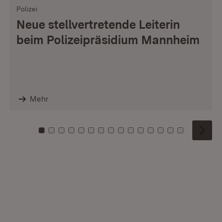
Polizei
Neue stellvertretende Leiterin
beim Polizeipräsidium Mannheim
Mehr
Zu Kachel: 0
Zu Kachel: 1
Zu Kachel: 2
Zu Kachel: 3
Zu Kachel: 4
Zu Kachel: 5
Zu Kachel: 6
Zu Kachel: 7
Zu Kachel: 8
Zu Kachel: 9
Zu Kachel: 10
Zu Kachel: 11
Zu Kachel: 12
Zu Kachel: 1
Zu Kachel