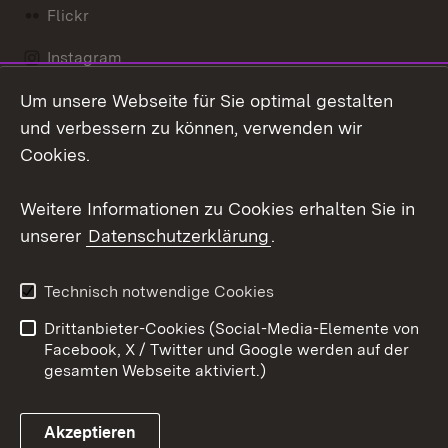
Flickr
Instagram
Um unsere Webseite für Sie optimal gestalten
Social Wall
und verbessern zu können, verwenden wir
X / Twitter
Cookies.
Youtube
Weitere Informationen zu Cookies erhalten Sie in
unserer
Datenschutzerklärung
.
Zum 
Kontakt
Datenschutz
Technisch notwendige Cookies
Barrierefreiheit
Benutzungshinweise
Drittanbieter-Cookies (Social-Media-Elemente von
Impressum
Cookies
Facebook, X / Twitter und Google werden auf der
gesamten Webseite aktiviert.)
Akzeptieren
Link zum Landesportal