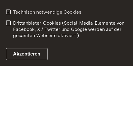
Kontakt
Datenschutz
Technisch notwendige Cookies
Barrierefreiheit
Benutzungshinweise
Drittanbieter-Cookies (Social-Media-Elemente von
Impressum
Cookies
Facebook, X / Twitter und Google werden auf der
gesamten Webseite aktiviert.)
Akzeptieren
Link zum Landesportal