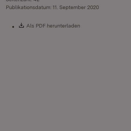
Publikationsdatum: 11. September 2020
Download:
Als PDF herunterladen
(Öffnet in neuem Fen