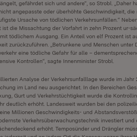
ängelt, gefährdet sich und andere“, so Strobl. „Daher h
 nicht angepasste oder überhöhte Geschwindigkeit, die 
ufigste Ursache von tödlichen Verkehrsunfällen.“ Nebe
ist die Missachtung der Vorfahrt in zehn Prozent ur-säc
 mit tödlichem Ausgang. Ein Anteil von elf Prozent ist
keit zurückzuführen. „Betrunkene und Menschen unter 
erkehr eine tödliche Gefahr für alle – dementsprechend 
ensive Kontrollen“, sagte Innenminister Strobl.
illierten Analyse der Verkehrsunfalllage wurde im Jahr 
hung im Land neu ausgerichtet. In den Bereichen Ges
ung, Gurt und Verkehrstüchtigkeit wurde die Kontrollin
r deutlich erhöht. Landesweit wurden bei den polizeili
eine Millionen Geschwindigkeits- und Abstandsverstöße
odernste Verkehrsüberwachungstechnik investiert und
flächendeckend erhöht. Temposünder und Drängler müs
ie jederzeit und an jedem Ort die Konsequenzen ihres 