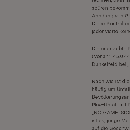
spüren bekommen
Ahndung von Gur
Diese Kontrolle
jeder vierte kei
Die unerlaubte 
(Vorjahr: 45.07
Dunkelfeld bei
Nach wie ist di
häufig um Unfal
Bevölkerungsant
Pkw-Unfall mit 
„NO GAME. SICH
ist es, junge M
auf die Geschwi