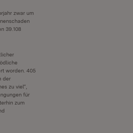
orjahr zwar um
rsonenschaden
en 39.108
licher
ödliche
ert worden. 405
n der
es zu viel“,
rengungen für
terhin zum
nd