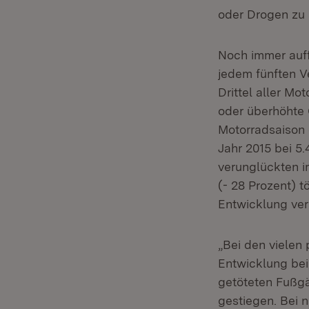
oder Drogen zu s
Noch immer auffä
jedem fünften V
Drittel aller M
oder überhöhte 
Motorradsaison 
Jahr 2015 bei 5
verunglückten i
(- 28 Prozent) t
Entwicklung vers
„Bei den vielen 
Entwicklung bei
getöteten Fußgä
gestiegen. Bei 