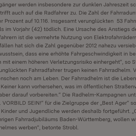
änger werden insbesondere zur dunklen Jahreszeit sc
rifft auch auf die Radfahrer zu. Die Zahl der Fahrradunf
er Prozent auf 10.116. Insgesamt verunglückten 53 Fahr
ls im Vorjahr (42) tödlich. Eine Ursache des Anstiegs d
fahrern ist die vermehrte Nutzung von Elektrofahrräder
ällen hat sich die Zahl gegenüber 2012 nahezu versieb
usstsein, dass eine erhöhte Fahrgeschwindigkeit in b
 mit einem höheren Verletzungsrisiko einhergeht“, so St
runglückten Fahrradfahrer trugen keinen Fahrradhelm. V
enschen noch am Leben. Der Fahrradhelm ist die Lebe
 Keiner kann vorhersehen, was im öffentlichen Straßenv
 aber darauf vorbereiten.“ Die Radhelm-Kampagnen un
ORBILD SEIN!“ für die Zielgruppe der „Best Ager“ so
r Kinder und Jugendliche werden deshalb fortgeführt. „
hrigen Fahrradjubiläums Baden-Württemberg, wollen wir
elmes werben“, betonte Strobl.