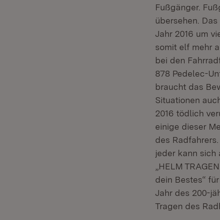
Fußgänger. Fußg
übersehen. Das t
Jahr 2016 um vi
somit elf mehr a
bei den Fahrrad
878 Pedelec-Unf
braucht das Bew
Situationen auch
2016 tödlich ve
einige dieser M
des Radfahrers.
jeder kann sich
„HELM TRAGEN. V
dein Bestes“ fü
Jahr des 200-jä
Tragen des Radh