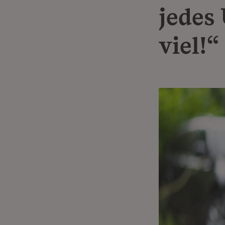
jedes 
viel!“