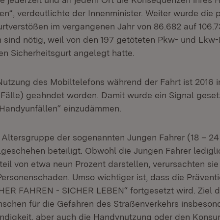
“, verdeutlichte der Innenminister. Weiter wurde die p
tverstößen im vergangenen Jahr von 86.682 auf 106.73
n sind nötig, weil von den 197 getöteten Pkw- und Lkw-
nen Sicherheitsgurt angelegt hatte.
Nutzung des Mobiltelefons während der Fahrt ist 2016 i
7 Fälle) geahndet worden. Damit wurde ein Signal geset
 „Handyunfällen“ einzudämmen.
e Altersgruppe der sogenannten Jungen Fahrer (18 – 24
lgeschehen beteiligt. Obwohl die Jungen Fahrer ledigli
eil von etwa neun Prozent darstellen, verursachten sie
Personenschaden. Umso wichtiger ist, dass die Präve
ER FAHREN - SICHER LEBEN“ fortgesetzt wird. Ziel 
enschen für die Gefahren des Straßenverkehrs insbesond
ndigkeit, aber auch die Handynutzung oder den Konsu