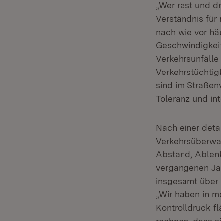
„Wer rast und dr
Verständnis für
nach wie vor hä
Geschwindigkeit 
Verkehrsunfälle
Verkehrstüchtig
sind im Straßenv
Toleranz und int
Nach einer deta
Verkehrsüberwac
Abstand, Ablenk
vergangenen Jah
insgesamt über 
„Wir haben in m
Kontrolldruck 
rechnen, dass s