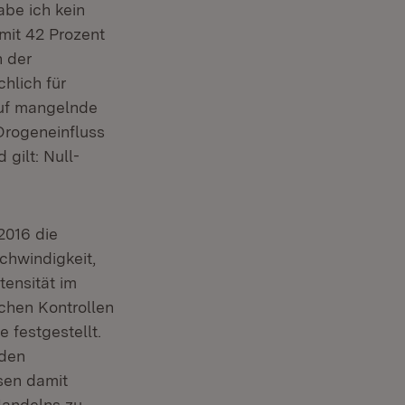
abe ich kein
mit 42 Prozent
n der
hlich für
 auf mangelnde
Drogeneinfluss
gilt: Null-
2016 die
chwindigkeit,
tensität im
chen Kontrollen
 festgestellt.
 den
sen damit
Handelns zu