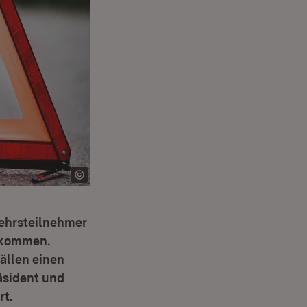
kehrsteilnehmer
l kommen.
fällen einen
äsident und
rt.