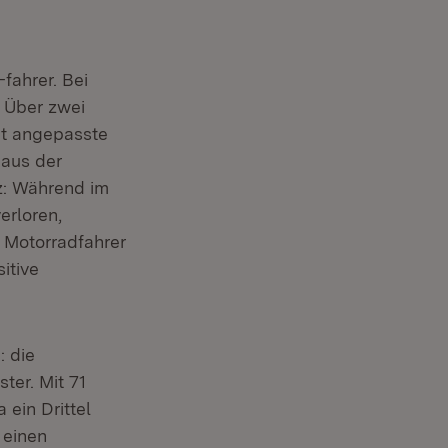
fahrer. Bei
. Über zwei
cht angepasste
 aus der
z: Während im
erloren,
 Motorradfahrer
itive
: die
ter. Mit 71
ein Drittel
 einen