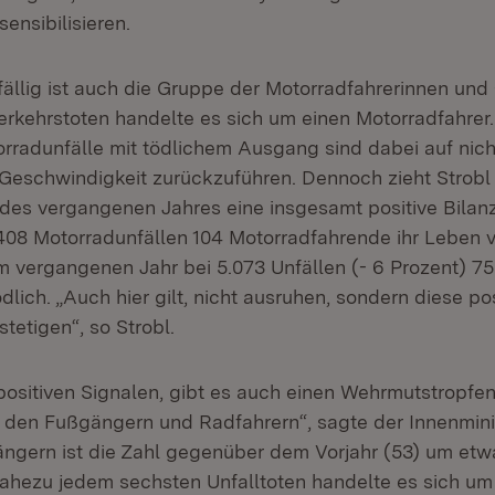
ensibilisieren.
llig ist auch die Gruppe der Motorradfahrerinnen und -
erkehrstoten handelte es sich um einen Motorradfahrer
otorradunfälle mit tödlichem Ausgang sind dabei auf ni
Geschwindigkeit zurückzuführen. Dennoch zieht Strobl
des vergangenen Jahres eine insgesamt positive Bilan
.408 Motorradunfällen 104 Motorradfahrende ihr Leben v
m vergangenen Jahr bei 5.073 Unfällen (- 6 Prozent) 75
ödlich. „Auch hier gilt, nicht ausruhen, sondern diese pos
tetigen“, so Strobl.
positiven Signalen, gibt es auch einen Wehrmutstropfen
 den Fußgängern und Radfahrern“, sagte der Innenminis
ngern ist die Zahl gegenüber dem Vorjahr (53) um etwa 
nahezu jedem sechsten Unfalltoten handelte es sich um