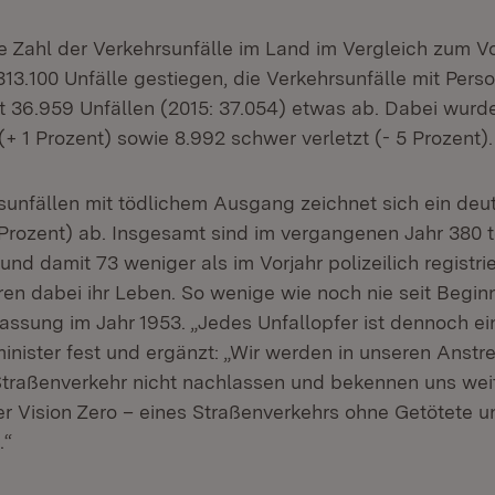
ie Zahl der Verkehrsunfälle im Land im Vergleich zum V
 313.100 Unfälle gestiegen, die Verkehrsunfälle mit Pe
 36.959 Unfällen (2015: 37.054) etwas ab. Dabei wurd
(+ 1 Prozent) sowie 8.992 schwer verletzt (- 5 Prozent).
sunfällen mit tödlichem Ausgang zeichnet sich ein deut
Prozent) ab. Insgesamt sind im vergangenen Jahr 380 t
und damit 73 weniger als im Vorjahr polizeilich registri
en dabei ihr Leben. So wenige wie noch nie seit Begin
fassung im Jahr 1953. „Jedes Unfallopfer ist dennoch ein
minister fest und ergänzt: „Wir werden in unseren Anst
Straßenverkehr nicht nachlassen und bekennen uns wei
r Vision Zero – eines Straßenverkehrs ohne Getötete u
.“