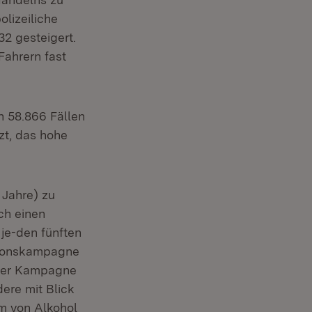
olizeiliche
2 gesteigert.
Fahrern fast
n 58.866 Fällen
zt, das hohe
 Jahre) zu
ch einen
 je-den fünften
ntionskampagne
der Kampagne
ere mit Blick
m von Alkohol