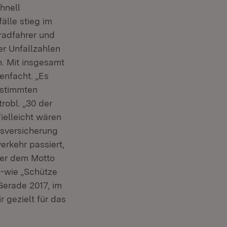
hnell
älle stieg im
radfahrer und
er Unfallzahlen
n. Mit insgesamt
enfacht. „Es
estimmten
robl. „30 der
ielleicht wären
nsversicherung
erkehr passiert,
ter dem Motto
-wie „Schütze
Gerade 2017, im
 gezielt für das