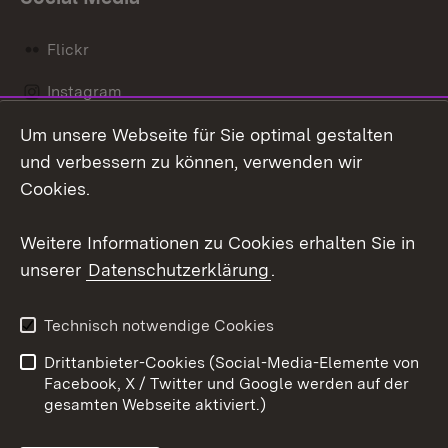
Flickr
Instagram
Um unsere Webseite für Sie optimal gestalten
Social Wall
und verbessern zu können, verwenden wir
X / Twitter
Cookies.
Youtube
Weitere Informationen zu Cookies erhalten Sie in
unserer
Datenschutzerklärung
.
Zum 
Kontakt
Datenschutz
Technisch notwendige Cookies
Barrierefreiheit
Benutzungshinweise
Drittanbieter-Cookies (Social-Media-Elemente von
Impressum
Cookies
Facebook, X / Twitter und Google werden auf der
gesamten Webseite aktiviert.)