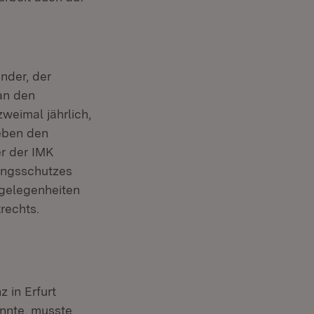
nder, der
an den
zweimal jährlich,
Neben den
r der IMK
sungsschutzes
gelegenheiten
rechts.
 in Erfurt
onnte, musste