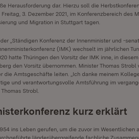
oße Herausforderung dar. Hierzu soll die Herbstkonfere
s Freitag, 3. Dezember 2021, im Konferenzbereich des Mi
isierung und Migration in Stuttgart tagen.
 der „Ständigen Konferenz der Innenminister und -sena
Innenministerkonferenz (IMK) wechselt im jährlichen Tu
20 hatte Thüringen den Vorsitz der IMK inne, in diesem
rg den Vorsitz übernommen. Minister Thomas Strobl w
r die Amtsgeschäfte leiten. „Ich danke meinem Kolleg
htige und verantwortungsvolle Amtsführung im vergang
r Thomas Strobl.
isterkonferenz kurz erklärt
954 ins Leben gerufen, um die zuvor im Wesentlichen 
rchgeführte länderübergreifende fachliche Zusammena