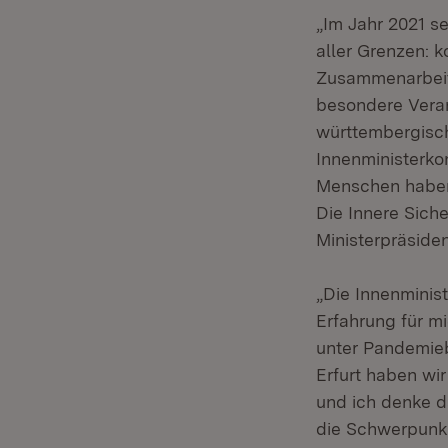
„Im Jahr 2021 se
aller Grenzen: 
Zusammenarbeit, 
besondere Veran
württembergisch
Innenministerko
Menschen haben g
Die Innere Siche
Ministerpräsid
„Die Innenminis
Erfahrung für m
unter Pandemie
Erfurt haben wi
und ich denke d
die Schwerpunkt