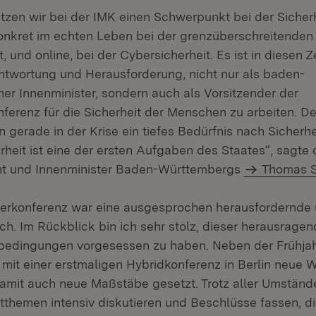
tzen wir bei der IMK einen Schwerpunkt bei der Sicherh
konkret im echten Leben bei der grenzüberschreitenden
und online, bei der Cybersicherheit. Es ist in diesen Z
twortung und Herausforderung, nicht nur als baden-
er Innenminister, sondern auch als Vorsitzender der
nferenz für die Sicherheit der Menschen zu arbeiten. D
erade in der Krise ein tiefes Bedürfnis nach Sicherhei
rheit ist eine der ersten Aufgaben des Staates“, sagte d
ent und Innenminister Baden-Württembergs
Thomas S
terkonferenz war eine ausgesprochen herausfordernde
ich. Im Rückblick bin ich sehr stolz, dieser herausrage
bedingungen vorgesessen zu haben. Neben der Frühjah
r mit einer erstmaligen Hybridkonferenz in Berlin neue 
amit auch neue Maßstäbe gesetzt. Trotz aller Umständ
themen intensiv diskutieren und Beschlüsse fassen, di