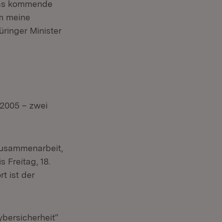
 das kommende
hm meine
üringer Minister
 2005 – zwei
Zusammenarbeit,
 Freitag, 18.
t ist der
ybersicherheit“