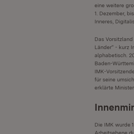
eine weitere gr
1. Dezember, bi
Inneres, Digital
Das Vorsitzland
Länder“ - kurz 
alphabetisch. 20
Baden-Württembe
IMK-Vorsitzende
für seine umsic
erklärte Ministe
Innenmin
Die IMK wurde 1
Arbeitsebene du