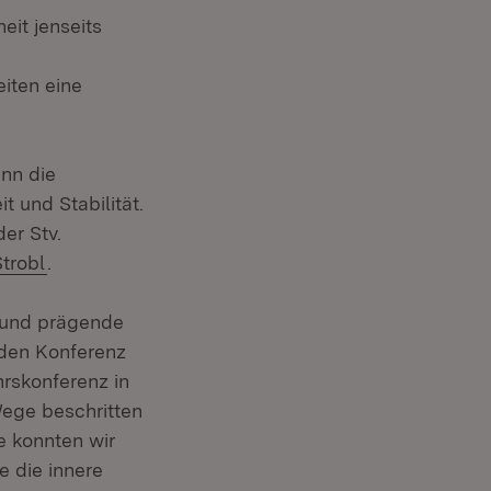
eit jenseits
eiten eine
enn die
t und Stabilität.
er Stv.
trobl
.
 und prägende
nden Konferenz
rskonferenz in
Wege beschritten
e konnten wir
e die innere