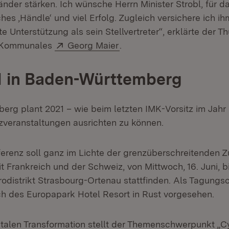
Länder stärken. Ich wünsche Herrn Minister Strobl, für
ches ‚Händle‘ und viel Erfolg. Zugleich versichere ich i
 Unterstützung als sein Stellvertreter“, erklärte der Th
Extern:
(Öffnet in neuem Fenster)
d Kommunales
Georg Maier
.
1 in Baden-Württemberg
rg plant 2021 – wie beim letzten IMK-Vorsitz im Jahr
zveranstaltungen ausrichten zu können.
ferenz soll ganz im Lichte der grenzüberschreitenden 
 Frankreich und der Schweiz, von Mittwoch, 16. Juni, bis
rodistrikt Strasbourg-Ortenau stattfinden. Als Tagungsor
h des Europapark Hotel Resort in Rust vorgesehen.
italen Transformation stellt der Themenschwerpunkt „C