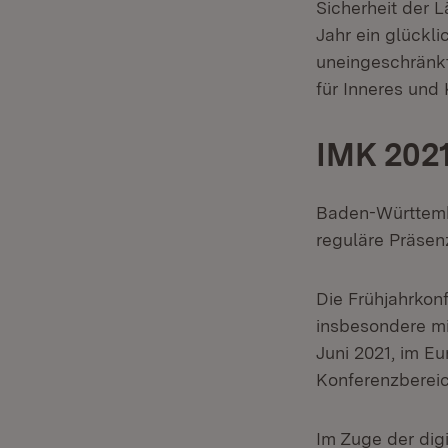
Sicherheit der 
Jahr ein glückli
uneingeschränkte
für Inneres un
IMK 202
Baden-Württembe
reguläre Präsen
Die Frühjahrkon
insbesondere mit
Juni 2021, im Eu
Konferenzbereic
Im Zuge der dig