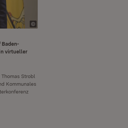
f Baden-
n virtueller
n Thomas Strobl
 und Kommunales
sterkonferenz