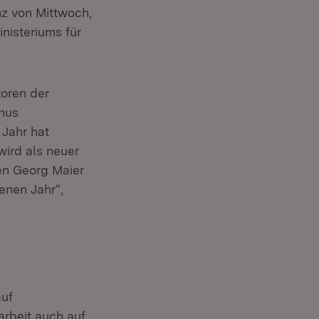
nz von Mittwoch,
nisteriums für
toren der
rnus
 Jahr hat
ird als neuer
en Georg Maier
enen Jahr“,
auf
rbeit auch auf