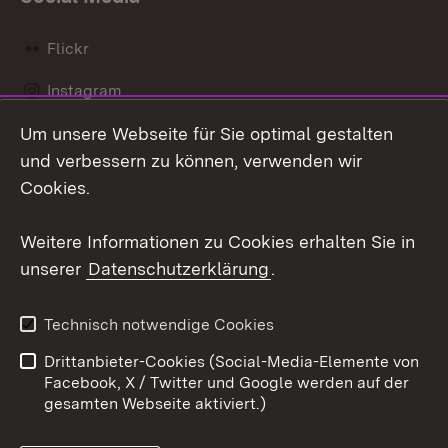
Flickr
Instagram
Um unsere Webseite für Sie optimal gestalten
Social Wall
und verbessern zu können, verwenden wir
X / Twitter
Cookies.
Youtube
Weitere Informationen zu Cookies erhalten Sie in
unserer
Datenschutzerklärung
.
Zum 
Kontakt
Datenschutz
Technisch notwendige Cookies
Barrierefreiheit
Benutzungshinweise
Drittanbieter-Cookies (Social-Media-Elemente von
Impressum
Cookies
Facebook, X / Twitter und Google werden auf der
gesamten Webseite aktiviert.)