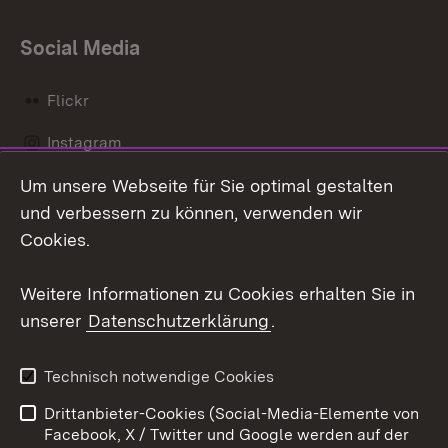
Social Media
Flickr
Instagram
Um unsere Webseite für Sie optimal gestalten
Social Wall
und verbessern zu können, verwenden wir
X / Twitter
Cookies.
Youtube
Weitere Informationen zu Cookies erhalten Sie in
unserer
Datenschutzerklärung
.
Zum 
Kontakt
Datenschutz
Technisch notwendige Cookies
Barrierefreiheit
Benutzungshinweise
Drittanbieter-Cookies (Social-Media-Elemente von
Impressum
Cookies
Facebook, X / Twitter und Google werden auf der