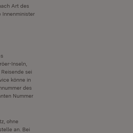
 nach Art des
e Innenminister
as
röer-Inseln,
 Reisende sei
vice könne in
fonnummer des
annten Nummer
tz, ohne
telle an. Bei