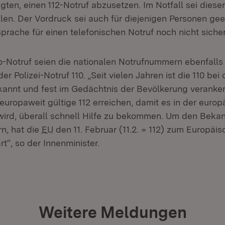
ten, einen 112-Notruf abzusetzen. Im Notfall sei diese
len. Der Vordruck sei auch für diejenigen Personen geei
prache für einen telefonischen Notruf noch nicht siche
Notruf seien die nationalen Notrufnummern ebenfalls 
er Polizei-Notruf 110. „Seit vielen Jahren ist die 110 be
annt und fest im Gedächtnis der Bevölkerung veranker
 europaweit gültige 112 erreichen, damit es in der euro
wird, überall schnell Hilfe zu bekommen. Um den Beka
rn, hat die
EU
den 11. Februar (11.2. = 112) zum Europäi
rt“, so der Innenminister.
Weitere Meldungen