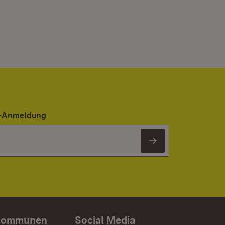
er-Anmeldung
Newsletter 
Kommunen
Social Media