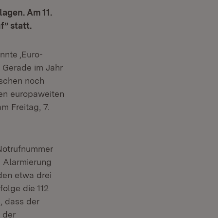
lagen. Am 11.
” statt.
nnte ,Euro-
 Gerade im Jahr
nschen noch
nen europaweiten
m Freitag, 7.
 Notrufnummer
e Alarmierung
den etwa drei
folge die 112
, dass der
 der