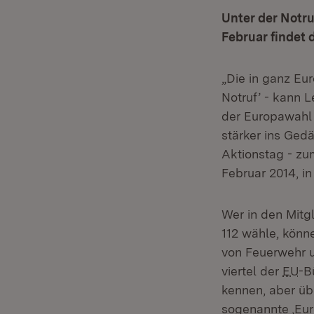
Unter der Notru
Februar findet 
„Die in ganz Eur
Notruf’ - kann 
der Europawahl
stärker ins Ged
Aktionstag - zum
Februar 2014, in
Wer in den Mitg
112 wähle, könn
von Feuerwehr u
viertel der
EU
-B
kennen, aber üb
sogenannte ,Euro