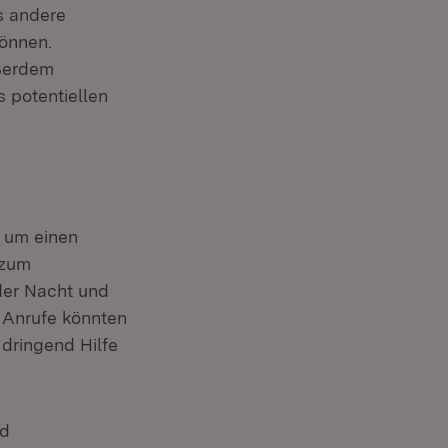
s andere
können.
ußerdem
s potentiellen
, um einen
 zum
 der Nacht und
 Anrufe könnten
 dringend Hilfe
nd