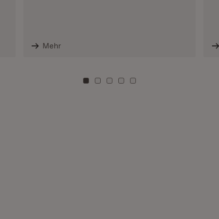
Mehr
Zu Kachel: 0
Zu Kachel: 3
Zu Kachel: 6
Zu Kachel: 9
Zu Kachel: 12