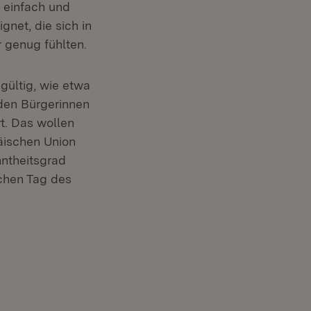
r einfach und
gnet, die sich in
r genug fühlten.
gültig, wie etwa
i den Bürgerinnen
t. Das wollen
päischen Union
nntheitsgrad
schen Tag des