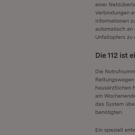
einer Netzüberl
Verbindungen ev
Informationen 
automatisch an d
Unfallopfers zu 
Die 112 ist
Die Notrufnumme
Rettungswagen o
hausärztlichen N
am Wochenende d
das System über
benötigten.
Ein speziell en