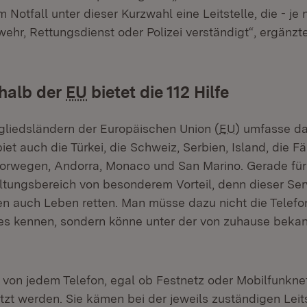
 Notfall unter dieser Kurzwahl eine Leitstelle, die - je
wehr, Rettungsdienst oder Polizei verständigt“, ergänzt
halb der
EU
bietet die 112 Hilfe
gliedsländern der Europäischen Union (
EU
) umfasse d
et auch die Türkei, die Schweiz, Serbien, Island, die Fä
Norwegen, Andorra, Monaco und San Marino. Gerade für
ltungsbereich von besonderem Vorteil, denn dieser Ser
en auch Leben retten. Man müsse dazu nicht die Tele
des kennen, sondern könne unter der von zuhause bek
 von jedem Telefon, egal ob Festnetz oder Mobilfunkne
zt werden. Sie kämen bei der jeweils zuständigen Leits