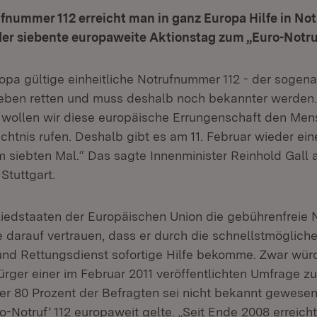
fnummer 112 erreicht man in ganz Europa Hilfe in Not
der siebente europaweite Aktionstag zum „Euro-Notruf
opa gültige einheitliche Notrufnummer 112 - der sogena
Leben retten und muss deshalb noch bekannter werden.
 wollen wir diese europäische Errungenschaft den Me
ächtnis rufen. Deshalb gibt es am 11. Februar wieder ei
 siebten Mal.“ Das sagte Innenminister Reinhold Gall a
 Stuttgart.
liedstaaten der Europäischen Union die gebührenfreie
e darauf vertrauen, dass er durch die schnellstmöglich
nd Rettungsdienst sofortige Hilfe bekomme. Zwar wür
ürger einer im Februar 2011 veröffentlichten Umfrage zu
er 80 Prozent der Befragten sei nicht bekannt gewesen
-Notruf’ 112 europaweit gelte. „Seit Ende 2008 erreicht