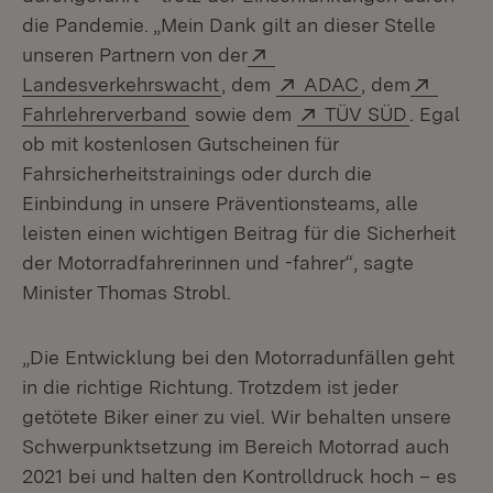
die Pandemie. „Mein Dank gilt an dieser Stelle
Extern:
unseren Partnern von der
(Öffnet in neuem Fenster)
Extern:
(Öffnet in neu
Extern
Landesverkehrswacht
, dem
ADAC
, dem
(Öffnet in neuem Fenster)
Extern:
(Öffnet i
Fahrlehrerverband
sowie dem
TÜV SÜD
. Egal
ob mit kostenlosen Gutscheinen für
Fahrsicherheitstrainings oder durch die
Einbindung in unsere Präventionsteams, alle
leisten einen wichtigen Beitrag für die Sicherheit
der Motorradfahrerinnen und -fahrer“, sagte
Minister Thomas Strobl.
„Die Entwicklung bei den Motorradunfällen geht
in die richtige Richtung. Trotzdem ist jeder
getötete Biker einer zu viel. Wir behalten unsere
Schwerpunktsetzung im Bereich Motorrad auch
2021 bei und halten den Kontrolldruck hoch – es