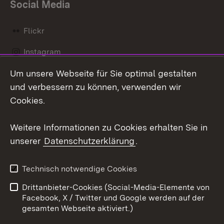
Social Media
Flickr
Instagram
Um unsere Webseite für Sie optimal gestalten
Social Wall
und verbessern zu können, verwenden wir
X / Twitter
Cookies.
Youtube
Weitere Informationen zu Cookies erhalten Sie in
unserer
Datenschutzerklärung
.
Zum 
Kontakt
Datenschutz
Technisch notwendige Cookies
Barrierefreiheit
Benutzungshinweise
Drittanbieter-Cookies (Social-Media-Elemente von
Impressum
Cookies
Facebook, X / Twitter und Google werden auf der
gesamten Webseite aktiviert.)