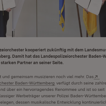
zeiorchester kooperiert zukünftig mit dem Landesm
erg. Damit hat das Landespolizeiorchester Baden-
 starken Partner an seiner Seite.
Ext
t und gemeinsam musizieren noch viel mehr. Das
(Öffnet in neuem Fenster)
rchester Baden-Württemberg
verfügt durch seine zahlre
and über ein hervorragendes Renommee und ist so seit 
klassiger Werbeträger unserer Polizei Baden-Württembe
elegen, dessen musikalische Entwicklung kontinuierlich