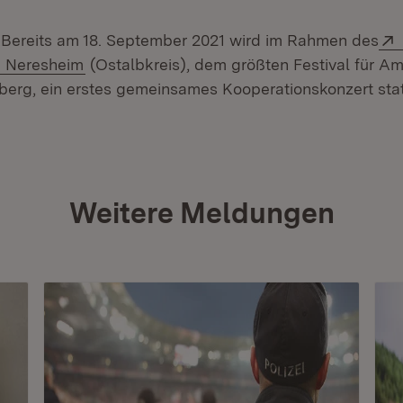
:
Bereits am 18. September 2021 wird im Rahmen des
(Öffnet in neuem Fenster)
in Neresheim
(Ostalbkreis), dem größten Festival für A
rg, ein erstes gemeinsames Kooperationskonzert stat
Weitere Meldungen