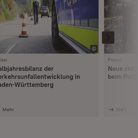
izei
Polizei
albjahresbilanz der
Neue stell
erkehrsunfallentwicklung in
beim Poli
aden-Württemberg
Mehr
Mehr