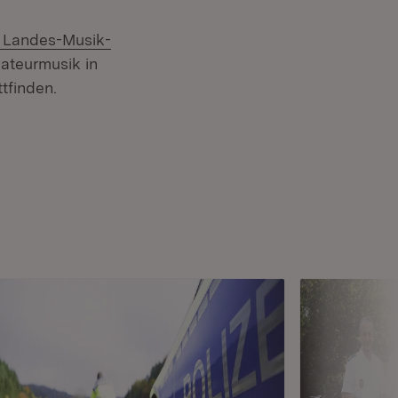
Extern:
Landes-Musik-
mateurmusik in
tfinden.