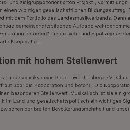
lters- und zielgruppenorientierten Projekt-, Vermittlungs
n einen wichtigen gesellschaftlichen Bildungsauftrag. 
nd mit dem Portfolio des Landesmusikverbands. Denn a
wichtige gemeinschaftsbildende Aufgabe wahrgenomm
eneration gefördert“, freute sich Landespolizeipräsiden
arte Kooperation.
ion mit hohem Stellenwert
es Landesmusikvereins Baden-Württemberg e.V., Christ
erfreut über die Kooperation und betont: „Die Kooperat
einen besonderen Stellenwert. Musikalisch ist sie ein g
k im Land und gesellschaftspolitisch ein wichtiges Si
wischen der breiten Bevölkerungsmehrheit und unserer