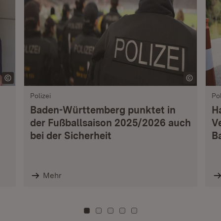
Polizei
Pol
Baden-Württemberg punktet in
H
der Fußballsaison 2025/2026 auch
V
bei der Sicherheit
B
Mehr
Zu Kachel: 0
Zu Kachel: 3
Zu Kachel: 6
Zu Kachel: 9
Zu Kachel: 12