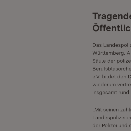
Tragende
Öffentli
Das Landespoliz
Württemberg. Au
Säule der polize
Berufsblasorch
e.V. bildet den
wiederum vertr
insgesamt rund e
„Mit seinen zah
Landespolizeior
der Polizei und 