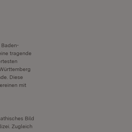
s Baden-
eine tragende
ertesten
-Württemberg
nde. Diese
ereinen mit
athisches Bild
izei. Zugleich