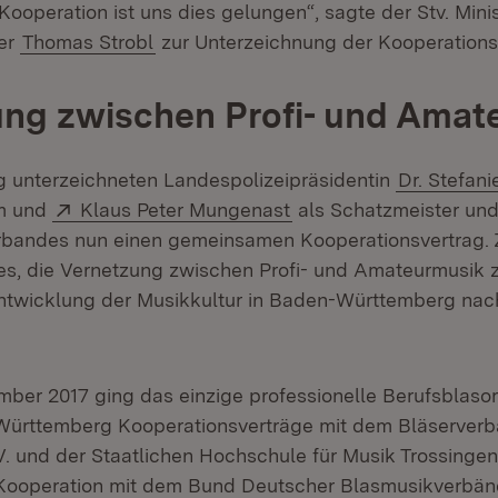
Kooperation ist uns dies gelungen“, sagte der Stv. Mini
ter
Thomas Strobl
zur Unterzeichnung der Kooperations
ng zwischen Profi- und Amat
 unterzeichneten Landespolizeipräsidentin
Dr. Stefani
Extern:
(Öffnet in neuem Fenst
um und
Klaus Peter Mungenast
als Schatzmeister und
bandes nun einen gemeinsamen Kooperationsvertrag. Z
 es, die Vernetzung zwischen Profi- und Amateurmusik z
ntwicklung der Musikkultur in Baden-Württemberg nach
mber 2017 ging das einzige professionelle Berufsblaso
ürttemberg Kooperationsverträge mit dem Bläserver
. und der Staatlichen Hochschule für Musik Trossingen 
 Kooperation mit dem Bund Deutscher Blasmusikverbän