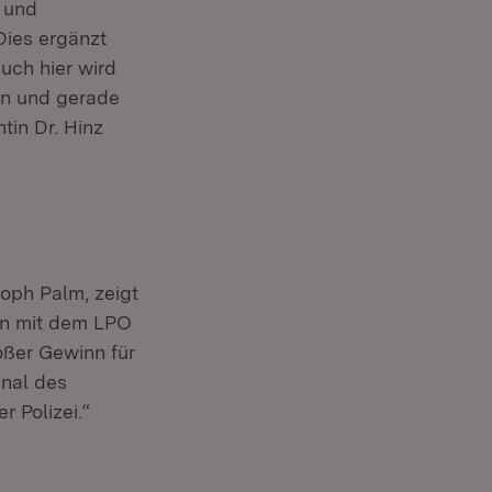
- und
Dies ergänzt
uch hier wird
en und gerade
tin Dr. Hinz
oph Palm, zeigt
ion mit dem LPO
roßer Gewinn für
gnal des
 Polizei.“