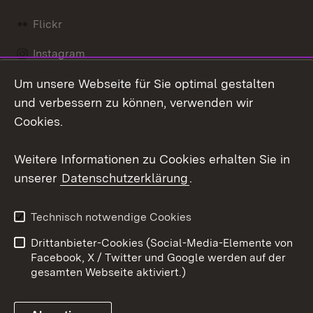
Flickr
Instagram
Um unsere Webseite für Sie optimal gestalten
Social Wall
und verbessern zu können, verwenden wir
X / Twitter
Cookies.
Youtube
Weitere Informationen zu Cookies erhalten Sie in
unserer
Datenschutzerklärung
.
Zum 
Kontakt
Datenschutz
Technisch notwendige Cookies
Barrierefreiheit
Benutzungshinweise
Drittanbieter-Cookies (Social-Media-Elemente von
Impressum
Cookies
Facebook, X / Twitter und Google werden auf der
gesamten Webseite aktiviert.)