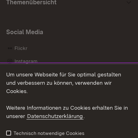
Themenübersicht
Social Media
Flickr
Instagram
Um unsere Webseite für Sie optimal gestalten
Social Wall
und verbessern zu können, verwenden wir
X / Twitter
Cookies.
Youtube
Weitere Informationen zu Cookies erhalten Sie in
unserer
Datenschutzerklärung
.
Zum 
Kontakt
Datenschutz
Technisch notwendige Cookies
Barrierefreiheit
Benutzungshinweise