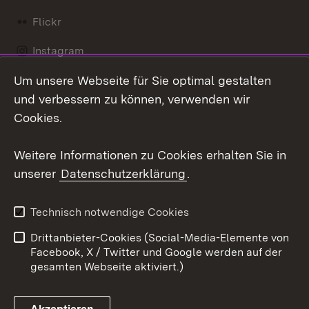
Flickr
Instagram
Um unsere Webseite für Sie optimal gestalten
Social Wall
und verbessern zu können, verwenden wir
X / Twitter
Cookies.
Youtube
Weitere Informationen zu Cookies erhalten Sie in
unserer
Datenschutzerklärung
.
Zum 
Kontakt
Datenschutz
Technisch notwendige Cookies
Barrierefreiheit
Benutzungshinweise
Drittanbieter-Cookies (Social-Media-Elemente von
Impressum
Cookies
Facebook, X / Twitter und Google werden auf der
gesamten Webseite aktiviert.)