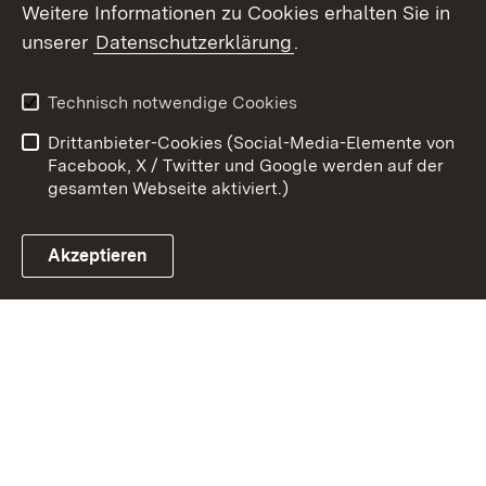
Weitere Informationen zu Cookies erhalten Sie in
unserer
Datenschutzerklärung
.
Zum 
Kontakt
Datenschutz
Technisch notwendige Cookies
Barrierefreiheit
Benutzungshinweise
Drittanbieter-Cookies (Social-Media-Elemente von
Impressum
Cookies
Facebook, X / Twitter und Google werden auf der
gesamten Webseite aktiviert.)
Akzeptieren
Link zum Landesportal