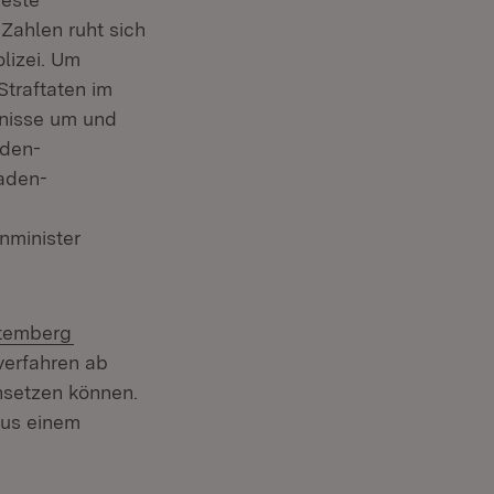
Zahlen ruht sich
lizei. Um
Straftaten im
tnisse um und
aden-
Baden-
nminister
(Öffnet in neuem Fenster)
ttemberg
verfahren ab
insetzen können.
aus einem