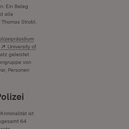
n. Ein Beleg
t alle
r Thomas Strobl.
xtern:
olizeipräsidium
Extern:
r
University of
atz geleistet
nengruppe von
war, Personen
olizei
riminalität ist
insgesamt 64
beste