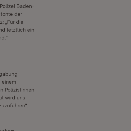
Polizei Baden-
etonte der
: „Für die
d letztlich ein
nd.“
egabung
t einem
 Polizistinnen
al wird uns
 zuzuführen“,
Baden-