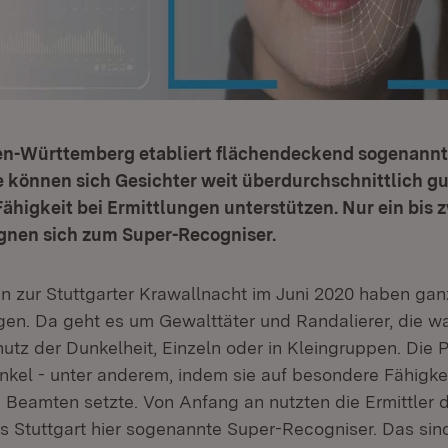
den-Württemberg etabliert flächendeckend sogenannt
e können sich Gesichter weit überdurchschnittlich g
Fähigkeit bei Ermittlungen unterstützen. Nur ein bis 
gnen sich zum Super-Recogniser.
en zur Stuttgarter Krawallnacht im Juni 2020 haben ga
en. Da geht es um Gewalttäter und Randalierer, die wa
utz der Dunkelheit, Einzeln oder in Kleingruppen. Die P
unkel - unter anderem, indem sie auf besondere Fähigkei
Beamten setzte. Von Anfang an nutzten die Ermittler 
ms Stuttgart hier sogenannte Super-Recogniser. Das si