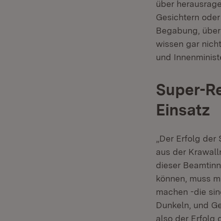
über herausrag
Gesichtern oder
Begabung, über 
wissen gar nicht
und Innenminis
Super-Re
Einsatz
„Der Erfolg der 
aus der Krawalln
dieser Beamtin
können, muss m
machen -die sin
Dunkeln, und Ges
also der Erfolg