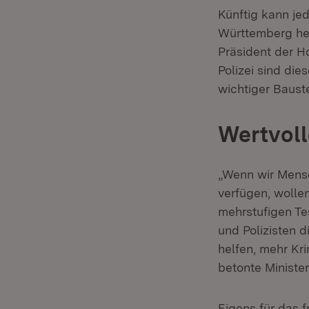
Künftig kann je
Württemberg her
Präsident der H
Polizei sind die
wichtiger Baust
Wertvoll
„Wenn wir Mensc
verfügen, wollen
mehrstufigen Te
und Polizisten d
helfen, mehr Kri
betonte Ministe
Eigens für das f