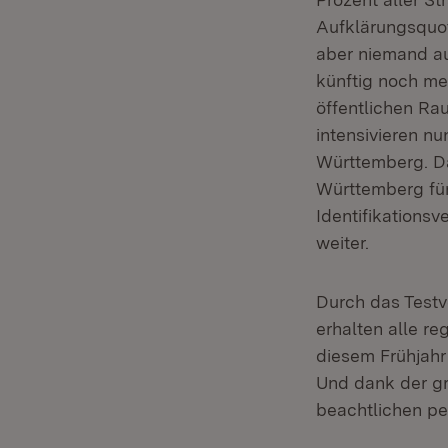
Aufklärungsquot
aber niemand au
künftig noch me
öffentlichen Ra
intensivieren n
Württemberg. Da
Württemberg für
Identifikations
weiter.
Durch das Testv
erhalten alle re
diesem Frühjahr 
Und dank der gr
beachtlichen pe