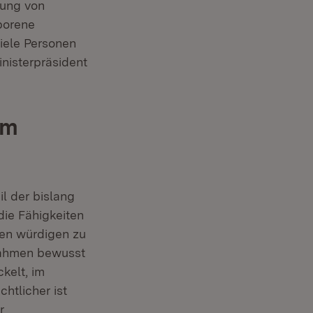
nung von
borene
iele Personen
inisterpräsident
im
il der bislang
die Fähigkeiten
en würdigen zu
nahmen bewusst
kelt, im
htlicher ist
r