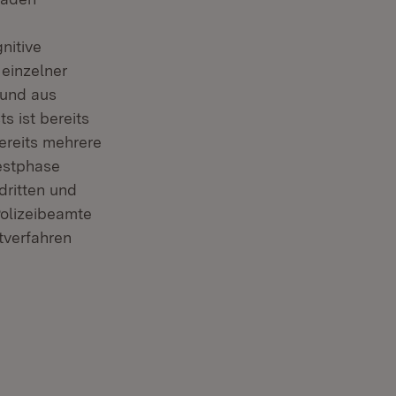
nitive
einzelner
 und aus
s ist bereits
ereits mehrere
Testphase
dritten und
Polizeibeamte
tverfahren