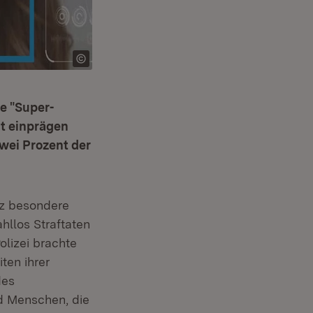
e "Super-
ut einprägen
zwei Prozent der
nz besondere
hllos Straftaten
olizei brachte
ten ihrer
des
nd Menschen, die