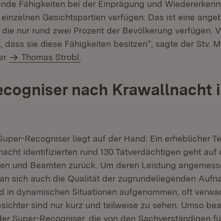
ende Fähigkeiten bei der Einprägung und Wiedererken
 einzelnen Gesichtspartien verfügen. Das ist eine ange
die nur rund zwei Prozent der Bevölkerung verfügen. V
, dass sie diese Fähigkeiten besitzen“, sagte der Stv. M
ter
Thomas Strobl
.
cogniser nach Krawallnacht 
Super-Recogniser liegt auf der Hand: Ein erheblicher Te
acht identifizierten rund 130 Tatverdächtigen geht auf 
nen und Beamten zurück. Um deren Leistung angemess
an sich auch die Qualität der zugrundeliegenden Auf
d in dynamischen Situationen aufgenommen, oft verwac
ichter sind nur kurz und teilweise zu sehen. Umso beac
 der Super-Recogniser, die von den Sachverständigen fü