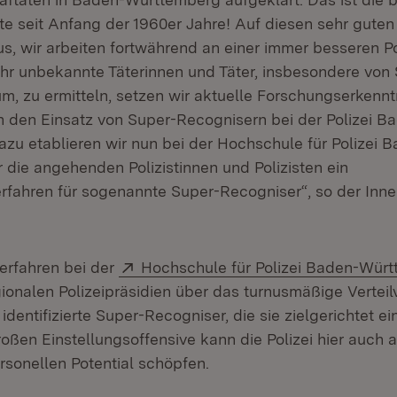
e seit Anfang der 1960er Jahre! Auf diesen sehr guten 
s, wir arbeiten fortwährend an einer immer besseren Po
hr unbekannte Täterinnen und Täter, insbesondere von 
um, zu ermitteln, setzen wir aktuelle Forschungserkenn
un den Einsatz von Super-Recognisern bei der Polizei B
zu etablieren wir nun bei der Hochschule für Polizei 
 die angehenden Polizistinnen und Polizisten ein
verfahren für sogenannte Super-Recogniser“, so der Inne
Extern:
erfahren bei der
Hochschule für Polizei Baden-Wür
gionalen Polizeipräsidien über das turnusmäßige Verteil
identifizierte Super-Recogniser, die sie zielgerichtet e
oßen Einstellungsoffensive kann die Polizei hier auch 
rsonellen Potential schöpfen.