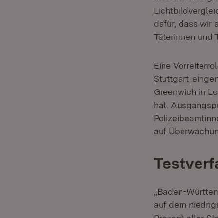
Lichtbildverglei
dafür, dass wir 
Täterinnen und 
Eine Vorreiterr
(Öffnet
Stuttgart
eingen
Greenwich in L
hat. Ausgangspu
Polizeibeamtinn
auf Überwachun
Testverf
„Baden-Württembe
auf dem niedrig
Prozent aller St