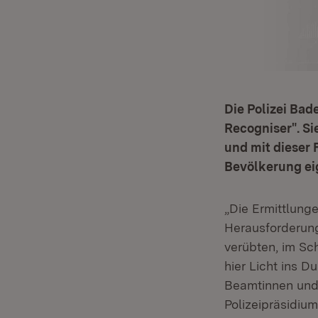
Die Polizei Ba
Recogniser". Si
und mit dieser 
Bevölkerung ei
„Die Ermittlung
Herausforderung
verübten, im Sch
hier Licht ins D
Beamtinnen und 
Polizeipräsidiu