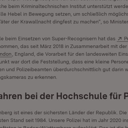
che beim Kriminaltechnischen Institut unterstützt werde
alle Hebel in Bewegung setzen, um schließlich möglichs
Täter der Krawallnacht dingfest zu machen“, so Ministe
E
olle beim Einsetzen von Super-Recognisern hat das
P
 in neuem Fenster)
ommen, das seit März 2018 in Zusammenarbeit mit de
(Öffnet in neuem Fenster)
ondon
, England, die Vorarbeit für den landesweiten Eins
nkt war dort die Feststellung, dass eine kleine Perso
en und Polizeibeamten überdurchschnittlich gut darin 
gskameras zu erkennen.
ahren bei der Hochschule für P
rg ist eines der sichersten Länder der Republik. Die K
sten Stand seit 1984. Unsere Polizei hat im Jahr 2020 
raftaten in Baden-Württemberg aufgeklärt. Das ist die 