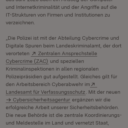
und Internetkriminalität und der Angriffe auf die
IT-Strukturen von Firmen und Institutionen zu
verzeichnen.
„Die Polizei ist mit der Abteilung Cybercrime und
Digitale Spuren beim Landeskriminalamt, der dort
Extern:
verorteten
Zentralen Ansprechstelle
(Öffnet in neuem Fenster)
Cybercrime (ZAC)
und speziellen
Kriminalinspektionen in allen regionalen
Polizeipräsidien gut aufgestellt. Gleiches gilt für
Extern:
den Arbeitsbereich Cyberabwehr im
(Öffnet in neuem 
Landesamt für Verfassungsschutz
. Mit der neuen
Cybersicherheitsagentur
ergänzen wir die
erfolgreiche Arbeit unserer Sicherheitsbehörden.
Die neue Behörde ist die zentrale Koordinierungs-
und Meldestelle im Land und vernetzt Staat,