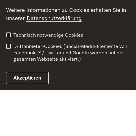
Youtube
Weitere Informationen zu Cookies erhalten Sie in
unserer
Datenschutzerklärung
.
Zum 
Kontakt
Datenschutz
Technisch notwendige Cookies
Barrierefreiheit
Benutzungshinweise
Drittanbieter-Cookies (Social-Media-Elemente von
Impressum
Cookies
Facebook, X / Twitter und Google werden auf der
gesamten Webseite aktiviert.)
Akzeptieren
Link zum Landesportal