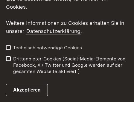
X / Twitter
Cookies.
Youtube
Weitere Informationen zu Cookies erhalten Sie in
unserer
Datenschutzerklärung
.
Zum 
Kontakt
Datenschutz
Technisch notwendige Cookies
Barrierefreiheit
Benutzungshinweise
Drittanbieter-Cookies (Social-Media-Elemente von
Impressum
Cookies
Facebook, X / Twitter und Google werden auf der
gesamten Webseite aktiviert.)
Akzeptieren
Link zum Landesportal