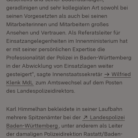
geradlinigen und sehr kollegialen Art sowohl bei
seinen Vorgesetzten als auch bei seinen
Mitarbeiterinnen und Mitarbeitern großes
Ansehen und Vertrauen. Als Referatsleiter für
Einsatzangelegenheiten im Innenministerium hat
er mit seiner persönlichen Expertise die
Professionalität der Polizei in Baden-Württemberg
in der Abwicklung von Einsatzlagen weiter
gesteigert“, sagte Innenstaatssekretär
Wilfried
Klenk MdL
zum Amtswechsel auf dem Posten
des Landespolizeidirektors.
Karl Himmelhan bekleidete in seiner Laufbahn
Extern:
mehrere Spitzenämter bei der
Landespolizei
(Öffnet in neuem Fenster)
Baden-Württemberg
, unter anderem als Leiter
der damaligen Polizeidirektion Rastatt/Baden-