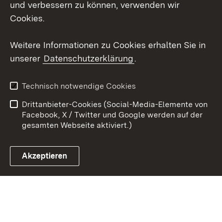
und verbessern zu können, verwenden wir
X / Twitter
Cookies.
Youtube
Weitere Informationen zu Cookies erhalten Sie in
unserer
Datenschutzerklärung
.
Zum 
Kontakt
Datenschutz
Technisch notwendige Cookies
Barrierefreiheit
Benutzungshinweise
Drittanbieter-Cookies (Social-Media-Elemente von
Impressum
Cookies
Facebook, X / Twitter und Google werden auf der
gesamten Webseite aktiviert.)
Akzeptieren
Link zum Landesportal