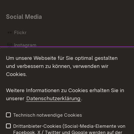
Social Media
Flickr
Instagram
Um unsere Webseite für Sie optimal gestalten
Social Wall
und verbessern zu können, verwenden wir
X / Twitter
Cookies.
Youtube
Weitere Informationen zu Cookies erhalten Sie in
unserer
Datenschutzerklärung
.
Zum 
Kontakt
Datenschutz
Technisch notwendige Cookies
Barrierefreiheit
Benutzungshinweise
Drittanbieter-Cookies (Social-Media-Elemente von
Impressum
Cookies
Facebook, X / Twitter und Google werden auf der