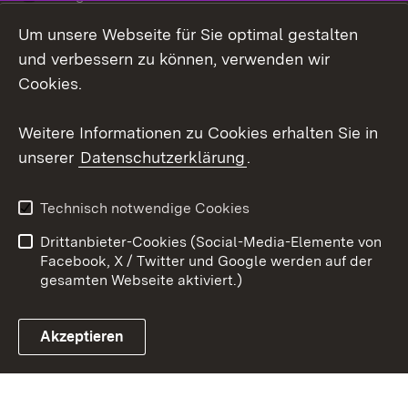
Um unsere Webseite für Sie optimal gestalten
Social Wall
und verbessern zu können, verwenden wir
X / Twitter
Cookies.
Youtube
Weitere Informationen zu Cookies erhalten Sie in
unserer
Datenschutzerklärung
.
Zum 
Kontakt
Datenschutz
Technisch notwendige Cookies
Barrierefreiheit
Benutzungshinweise
Drittanbieter-Cookies (Social-Media-Elemente von
Impressum
Cookies
Facebook, X / Twitter und Google werden auf der
gesamten Webseite aktiviert.)
Akzeptieren
Link zum Landesportal