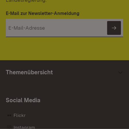
E-Mail zur Newsletter-Anmeldung
News
Themenübersicht
Social Media
Flickr
Instagram