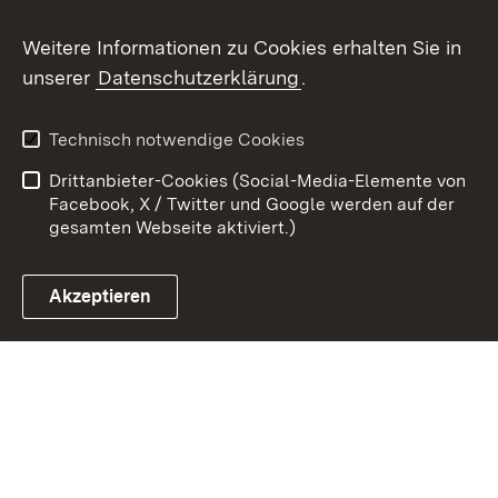
Youtube
Weitere Informationen zu Cookies erhalten Sie in
unserer
Datenschutzerklärung
.
Zum 
Kontakt
Datenschutz
Technisch notwendige Cookies
Barrierefreiheit
Benutzungshinweise
Drittanbieter-Cookies (Social-Media-Elemente von
Impressum
Cookies
Facebook, X / Twitter und Google werden auf der
gesamten Webseite aktiviert.)
Akzeptieren
Link zum Landesportal