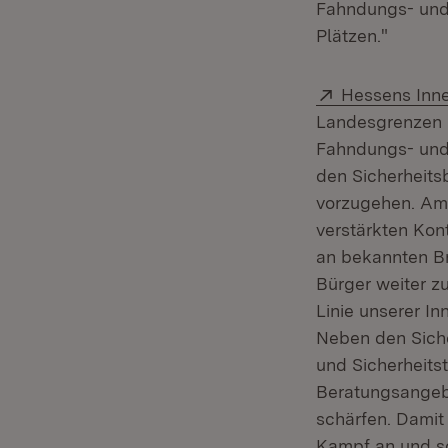
Fahndungs- und 
Plätzen."
Extern:
Hessens Inn
Landesgrenzen h
Fahndungs- und 
den Sicherheits
vorzugehen. Am 
verstärkten Ko
an bekannten Br
Bürger weiter z
Linie unserer In
Neben den Sich
und Sicherheits
Beratungsangebo
schärfen. Damit
Kampf an und so