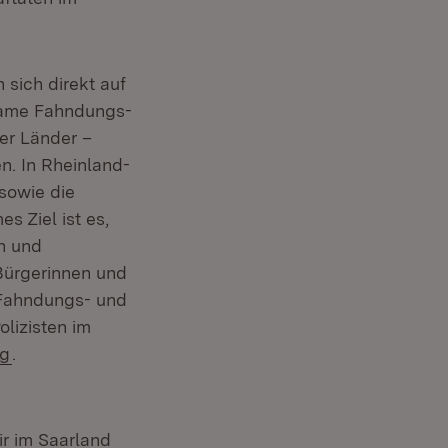
 sich direkt auf
same Fahndungs-
er Länder –
. In Rheinland-
 sowie die
 Ziel ist es,
n und
 Bürgerinnen und
 Fahndungs- und
olizisten im
(Öffnet in neuem Fenster)
ng
.
ir im Saarland