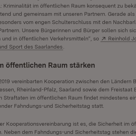
el: Kriminalität im öffentlichen Raum konsequent zu be
tend und gemeinsam mit unseren Partnern. Gerade als
 besonders vom engen Schulterschluss mit den Nachbar
Partnern. Unsere Bürgerinnen und Bürger sollen sich sic
Extern:
 und in öffentlichen Verkehrsmitteln“, so
Reinhold Jo
(Öffnet in neuem Fenster)
und Sport des Saarlandes
.
im öffentlichen Raum stärken
 2019 vereinbarten Kooperation zwischen den Ländern 
ssen, Rheinland-Pfalz, Saarland sowie dem Freistaat 
Straftaten im öffentlichen Raum findet mindestens einm
ender Fahndungs-und Sicherheitstag statt.
er Kooperationsvereinbarung ist es, die Sicherheit im ö
. Neben dem Fahndungs-und Sicherheitstag stehen die