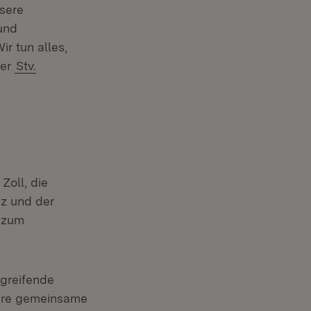
nsere
und
ir tun alles,
der
Stv.
Zoll, die
iz und der
 zum
rgreifende
sere gemeinsame