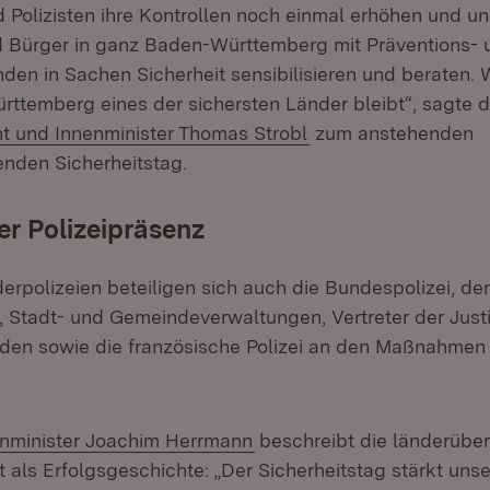
d Polizisten ihre Kontrollen noch einmal erhöhen und u
 Bürger in ganz Baden-Württemberg mit Präventions- 
den in Sachen Sicherheit sensibilisieren und beraten. W
ttemberg eines der sichersten Länder bleibt“, sagte 
nt und Innenminister Thomas Strobl
zum anstehenden
enden Sicherheitstag.
r Polizeipräsenz
polizeien beteiligen sich auch die Bundespolizei, der 
 Stadt- und Gemeindeverwaltungen, Vertreter der Just
den sowie die französische Polizei an den Maßnahmen
(Öffnet in neuem Fenster)
nminister Joachim Herrmann
beschreibt die länderübe
als Erfolgsgeschichte: „Der Sicherheitstag stärkt un