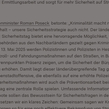
Ermittlungsarbeit und sorgt für mehr Sicherheit auf S
(Öffnet in neuem Fenster)
enminister Roman Poseck
betonte: „Kriminalität macht 
alt – unsere Sicherheitsstrategie auch nicht. Der länd
Sicherheitstag bietet eine hervorragende Möglichkeit
behörden aus den Nachbarländern gezielt gegen Krimin
13. Mai 2025 werden Polizistinnen und Polizisten in He
ntroll- und Fahndungsmaßnahmen auf den Straßen, in 
ennpunkten Präsenz zeigen, um die Sicherheit der Bür
u erhöhen. Damit liegt dieser länderübergreifende Tag 
nenstadtoffensive, die ebenfalls auf eine erhöhte Polize
erheitsmaßnahmen wird auch die Präventionsarbeit be
tag eine zentrale Rolle spielen. Umfassende Informati
te sollen das Bewusstsein für Sicherheitsfragen in d
 setzen wir ein klares Zeichen: Gemeinsam sagen wir K
rgen so für eine noch effektivere Bekämpfung von Str