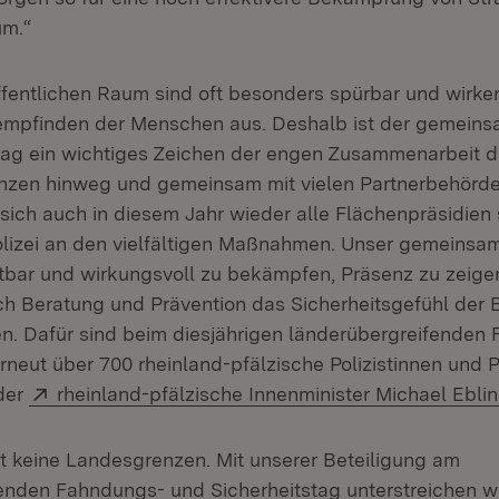
um.“
ffentlichen Raum sind oft besonders spürbar und wirken
sempfinden der Menschen aus. Deshalb ist der gemein
tag ein wichtiges Zeichen der engen Zusammenarbeit d
zen hinweg und gemeinsam mit vielen Partnerbehörden
 sich auch in diesem Jahr wieder alle Flächenpräsidien
izei an den vielfältigen Maßnahmen. Unser gemeinsames
chtbar und wirkungsvoll zu bekämpfen, Präsenz zu zeige
rch Beratung und Prävention das Sicherheitsgefühl der
en. Dafür sind beim diesjährigen länderübergreifenden
rneut über 700 rheinland-pfälzische Polizistinnen und P
Extern:
 der
rheinland-pfälzische Innenminister Michael Ebli
nt keine Landesgrenzen. Mit unserer Beteiligung am
enden Fahndungs- und Sicherheitstag unterstreichen w