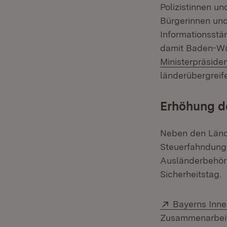
Polizistinnen un
Bürgerinnen und
Informationsstän
damit Baden-Wür
Ministerpräside
länderübergreif
Erhöhung de
Neben den Länder
Steuerfahndung,
Ausländerbehör
Sicherheitstag.
Extern:
Bayerns Inne
Zusammenarbeit 