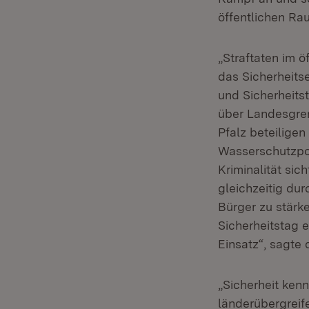
öffentlichen Ra
„Straftaten im ö
das Sicherheit
und Sicherheits
über Landesgren
Pfalz beteiligen
Wasserschutzpol
Kriminalität si
gleichzeitig du
Bürger zu stärk
Sicherheitstag e
Einsatz“, sagte
„Sicherheit ken
länderübergreif