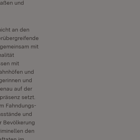
traßen und
nicht an den
erübergreifende
, gemeinsam mit
alität
ssen mit
Bahnhöfen und
gerinnen und
genau auf der
ipräsenz setzt.
im Fahndungs-
onsstände und
er Bevölkerung
riminellen den
aftaten im