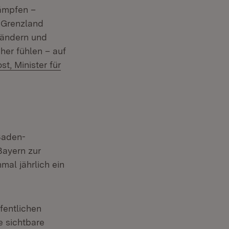
kämpfen –
 Grenzland
ländern und
her fühlen – auf
st, Minister für
Baden-
Bayern zur
al jährlich ein
ffentlichen
 sichtbare