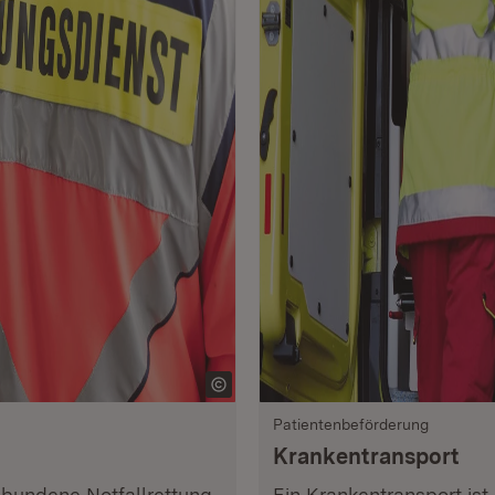
Patientenbeförderung
Krankentransport
ebundene Notfallrettung,
Ein Krankentransport ist