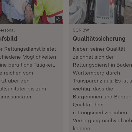
ersonal
SQR BW
ufsbild
Qualitätssicherung
r Rettungsdienst bietet
Neben seiner Qualität
chiedene Möglichkeiten
zeichnet sich der
ine berufliche Tätigkeit.
Rettungsdienst in Baden
e reichen vom
Württemberg durch
rzt über den
Transparenz aus. Es ist 
allsanitäter bis zum
wichtig, dass die
ungssanitäter.
Bürgerinnen und Bürger 
Qualität ihrer
rettungsmedizinischen
Versorgung nachvollzie
können.