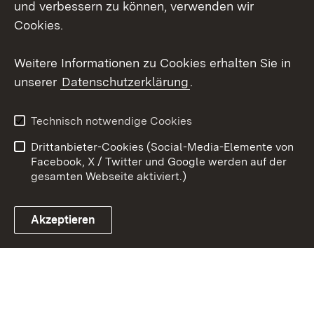
und verbessern zu können, verwenden wir
X / Twitter
Cookies.
Youtube
Weitere Informationen zu Cookies erhalten Sie in
unserer
Datenschutzerklärung
.
Zum 
Kontakt
Datenschutz
Technisch notwendige Cookies
Barrierefreiheit
Benutzungshinweise
Drittanbieter-Cookies (Social-Media-Elemente von
Impressum
Cookies
Facebook, X / Twitter und Google werden auf der
gesamten Webseite aktiviert.)
Akzeptieren
Link zum Landesportal