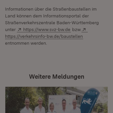
Informationen über die Straßenbaustellen im
Land können dem Informationsportal der
Straßenverkehrszentrale Baden-Württemberg
Extern:
(Öffnet in neuem Fen
Extern:
unter
https://www.svz-bw.de
bzw.
(Öffnet in neu
https://verkehrsinfo-bw.de/baustellen
entnommen werden.
Weitere Meldungen