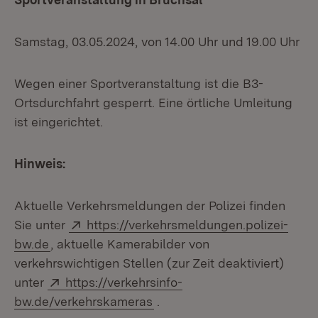
Samstag, 03.05.2024, von 14.00 Uhr und 19.00 Uhr
Wegen einer Sportveranstaltung ist die B3-
Ortsdurchfahrt gesperrt. Eine örtliche Umleitung
ist eingerichtet.
Hinweis:
Aktuelle Verkehrsmeldungen der Polizei finden
Extern:
Sie unter
https://verkehrsmeldungen.polizei-
(Öffnet in neuem Fenster)
bw.de
, aktuelle Kamerabilder von
verkehrswichtigen Stellen (zur Zeit deaktiviert)
Extern:
unter
https://verkehrsinfo-
(Öffnet in neuem Fenster)
bw.de/verkehrskameras
.