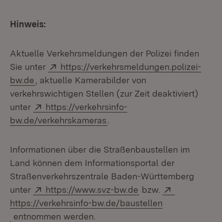
Hinweis:
Aktuelle Verkehrsmeldungen der Polizei finden
Extern:
Sie unter
https://verkehrsmeldungen.polizei-
(Öffnet in neuem Fenster)
bw.de
, aktuelle Kamerabilder von
verkehrswichtigen Stellen (zur Zeit deaktiviert)
Extern:
unter
https://verkehrsinfo-
(Öffnet in neuem Fenster)
bw.de/verkehrskameras
.
Informationen über die Straßenbaustellen im
Land können dem Informationsportal der
Straßenverkehrszentrale Baden-Württemberg
Extern:
(Öffnet in neuem Fen
Extern:
unter
https://www.svz-bw.de
bzw.
https://verkehrsinfo-bw.de/baustellen
(Öffnet in neuem Fenster)
entnommen werden.