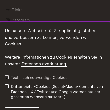
Flickr
Instagram
Um unsere Webseite für Sie optimal gestalten
Social Wall
und verbessern zu können, verwenden wir
X / Twitter
Cookies.
Youtube
Weitere Informationen zu Cookies erhalten Sie in
unserer
Datenschutzerklärung
.
Zum 
Kontakt
Datenschutz
Technisch notwendige Cookies
Barrierefreiheit
Benutzungshinweise
Drittanbieter-Cookies (Social-Media-Elemente von
Impressum
Cookies
Facebook, X / Twitter und Google werden auf der
gesamten Webseite aktiviert.)