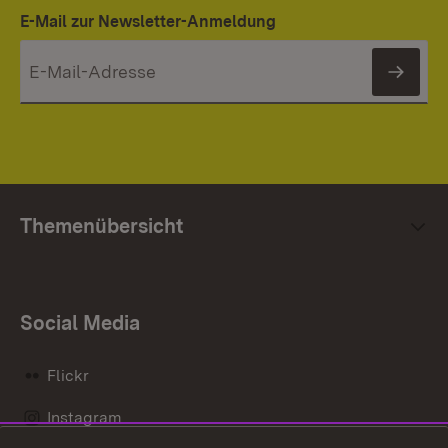
E-Mail zur Newsletter-Anmeldung
News
Themenübersicht
Social Media
Flickr
Instagram