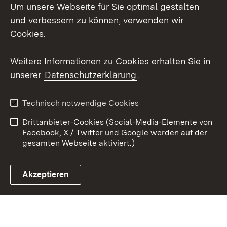
Um unsere Webseite für Sie optimal gestalten
Social Wall
und verbessern zu können, verwenden wir
X / Twitter
Cookies.
Youtube
Weitere Informationen zu Cookies erhalten Sie in
unserer
Datenschutzerklärung
.
Zum 
Kontakt
Datenschutz
Technisch notwendige Cookies
Barrierefreiheit
Benutzungshinweise
Drittanbieter-Cookies (Social-Media-Elemente von
Impressum
Cookies
Facebook, X / Twitter und Google werden auf der
gesamten Webseite aktiviert.)
Akzeptieren
Link zum Landesportal