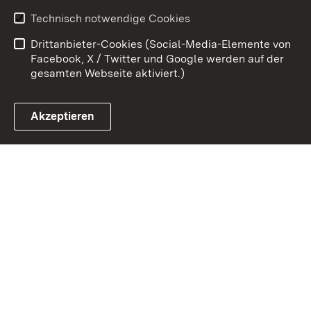
Kontakt
Datenschutz
Technisch notwendige Cookies
Barrierefreiheit
Benutzungshinweise
Drittanbieter-Cookies (Social-Media-Elemente von
Impressum
Cookies
Facebook, X / Twitter und Google werden auf der
gesamten Webseite aktiviert.)
Akzeptieren
Link zum Landesportal