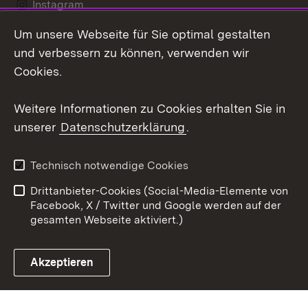
Instagram
Um unsere Webseite für Sie optimal gestalten
Social Wall
und verbessern zu können, verwenden wir
X / Twitter
Cookies.
Youtube
Weitere Informationen zu Cookies erhalten Sie in
unserer
Datenschutzerklärung
.
Zum 
Kontakt
Datenschutz
Technisch notwendige Cookies
Barrierefreiheit
Benutzungshinweise
Drittanbieter-Cookies (Social-Media-Elemente von
Impressum
Cookies
Facebook, X / Twitter und Google werden auf der
gesamten Webseite aktiviert.)
Akzeptieren
Link zum Landesportal