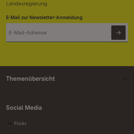
Landesregierung.
E-Mail zur Newsletter-Anmeldung
News
Themenübersicht
Social Media
Flickr