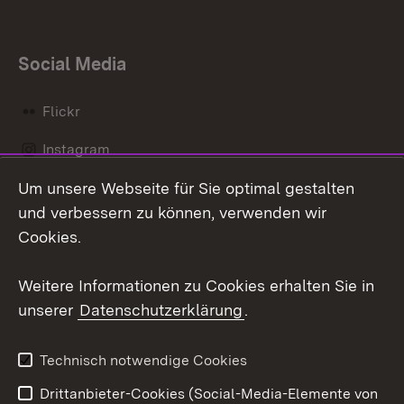
Social Media
Flickr
Instagram
Um unsere Webseite für Sie optimal gestalten
Social Wall
und verbessern zu können, verwenden wir
X / Twitter
Cookies.
Youtube
Weitere Informationen zu Cookies erhalten Sie in
unserer
Datenschutzerklärung
.
Zum 
Kontakt
Datenschutz
Technisch notwendige Cookies
Barrierefreiheit
Benutzungshinweise
Drittanbieter-Cookies (Social-Media-Elemente von
Impressum
Cookies