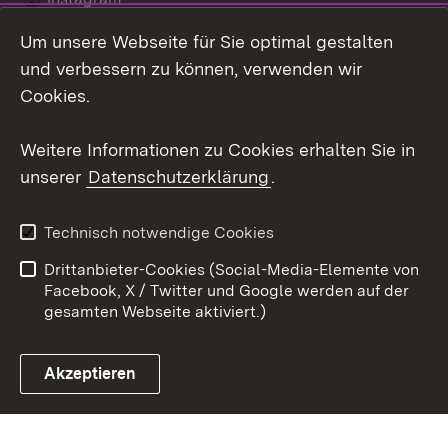
Um unsere Webseite für Sie optimal gestalten
Social Wall
und verbessern zu können, verwenden wir
X / Twitter
Cookies.
Youtube
Weitere Informationen zu Cookies erhalten Sie in
unserer
Datenschutzerklärung
.
Zum 
Kontakt
Datenschutz
Technisch notwendige Cookies
Barrierefreiheit
Benutzungshinweise
Drittanbieter-Cookies (Social-Media-Elemente von
Impressum
Cookies
Facebook, X / Twitter und Google werden auf der
gesamten Webseite aktiviert.)
Akzeptieren
Link zum Landesportal