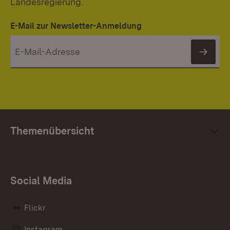
Landesregierung.
E-Mail zur Newsletter-Anmeldung
News
Themenübersicht
Social Media
Flickr
Instagram