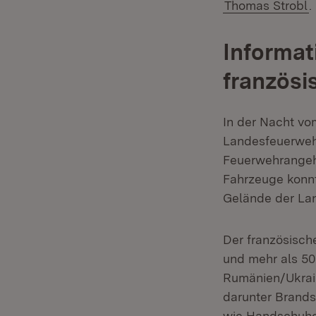
Thomas Strobl
.
Informat
französi
In der Nacht vom
Landesfeuerwehr
Feuerwehrangehö
Fahrzeuge konnt
Gelände der Lan
Der französisch
und mehr als 50
Rumänien/Ukrain
darunter Brands
wie Handschuhe