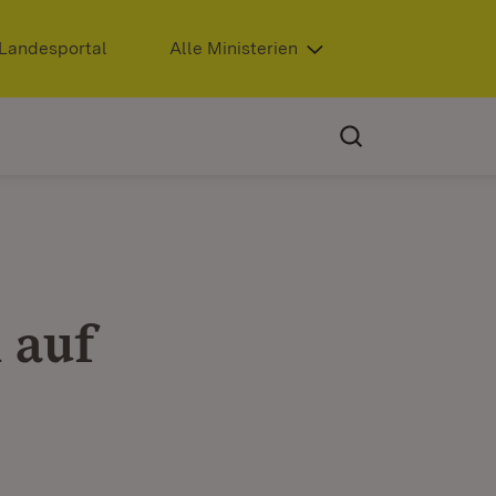
Extern:
Landesportal
(Öffnet in neuem Fenster)
Alle Ministerien
 auf