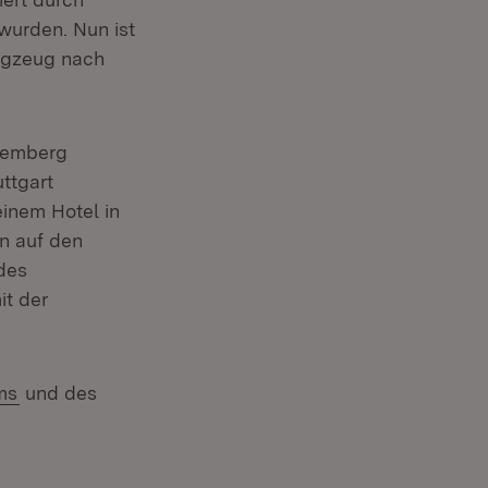
wurden. Nun ist
lugzeug nach
ttemberg
ttgart
inem Hotel in
n auf den
des
t der
(Öffnet in neuem Fenster)
ms
und des