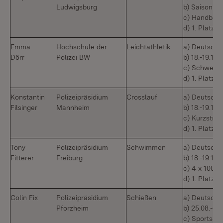
Ludwigsburg
b) Saison 2
c) Handball
d) 1. Platz
Emma
Hochschule der
Leichtathletik
a) Deutsche
Dörr
Polizei BW
b) 18.-19.10
c) Schweden
d) 1. Platz
Konstantin
Polizeipräsidium
Crosslauf
a) Deutsche
Filsinger
Mannheim
b) 18.-19.10
c) Kurzstre
d) 1. Platz
Tony
Polizeipräsidium
Schwimmen
a) Deutsche
Fitterer
Freiburg
b) 18.-19.10
c) 4 x 100m F
d) 1. Platz
Colin Fix
Polizeipräsidium
Schießen
a) Deutsche
Pforzheim
b) 25.08.-0
c) Sportsch