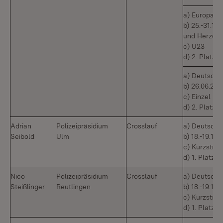
a) Europame
b) 25.-31.10
und Herzego
c) U23
d) 2. Platz
a) Deutsche
b) 26.06.202
c) Einzel
d) 2. Platz
Adrian
Polizeipräsidium
Crosslauf
a) Deutsche
Seibold
Ulm
b) 18.-19.10
c) Kurzstre
d) 1. Platz
Nico
Polizeipräsidium
Crosslauf
a) Deutsche
Steißlinger
Reutlingen
b) 18.-19.10
c) Kurzstre
d) 1. Platz