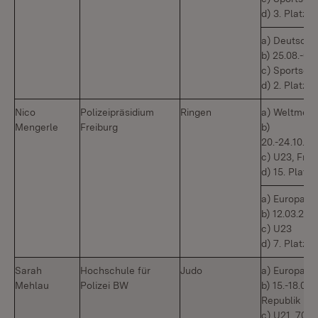
d) 3. Platz;
a) Deutsche
b) 25.08.-0
c) Sportsch
d) 2. Platz;
Nico
Polizeipräsidium
Ringen
a) Weltmeis
Mengerle
Freiburg
b)
20.-24.10.2
c) U23, Freis
d) 15. Platz
a) Europame
b) 12.03.202
c) U23
d) 7. Platz
Sarah
Hochschule für
Judo
a) Europame
Mehlau
Polizei BW
b) 15.-18.0
Republik
c) U21, 70kg