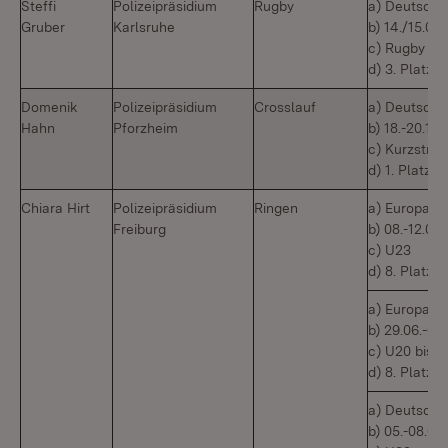
Steffi
Polizeipräsidium
Rugby
a) Deutsche
Gruber
Karlsruhe
b) 14./15.0
c) Rugby
d) 3. Platz
Domenik
Polizeipräsidium
Crosslauf
a) Deutsche
Hahn
Pforzheim
b) 18.-20.1
c) Kurzstre
d) 1. Platz
Chiara Hirt
Polizeipräsidium
Ringen
a) Europame
Freiburg
b) 08.-12.03
c) U23
d) 8. Platz
a) Europame
b) 29.06.-01
c) U20 bis 6
d) 8. Platz
a) Deutsche
b) 05.-08.0