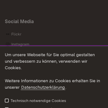
Social Media
Flickr
Instagram
Um unsere Webseite für Sie optimal gestalten
Social Wall
und verbessern zu können, verwenden wir
X / Twitter
Cookies.
Youtube
Weitere Informationen zu Cookies erhalten Sie in
unserer
Datenschutzerklärung
.
Zum 
Kontakt
Datenschutz
Technisch notwendige Cookies
Barrierefreiheit
Benutzungshinweise