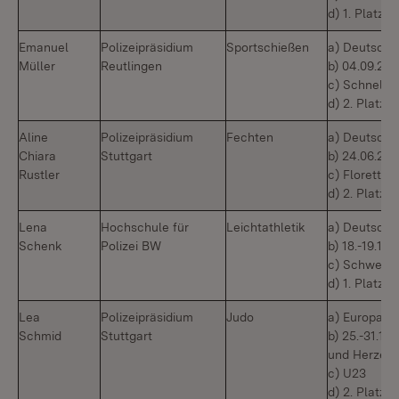
d) 1. Platz
Emanuel
Polizeipräsidium
Sportschießen
a) Deutsche
Müller
Reutlingen
b) 04.09.2
c) Schnellfe
d) 2. Platz
Aline
Polizeipräsidium
Fechten
a) Deutsche
Chiara
Stuttgart
b) 24.06.202
Rustler
c) Florett
d) 2. Platz
Lena
Hochschule für
Leichtathletik
a) Deutsche
Schenk
Polizei BW
b) 18.-19.10
c) Schweden
d) 1. Platz
Lea
Polizeipräsidium
Judo
a) Europame
Schmid
Stuttgart
b) 25.-31.10
und Herzego
c) U23
d) 2. Platz