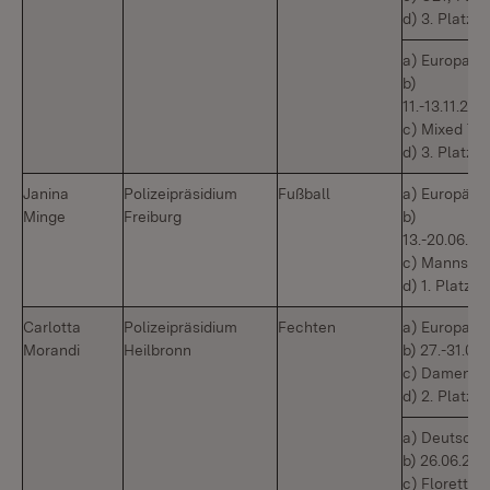
d) 3. Platz
a) Europame
b)
11.-13.11.2
c) Mixed Te
d) 3. Platz
Janina
Polizeipräsidium
Fußball
a) Europäisc
Minge
Freiburg
b)
13.-20.06.2
c) Mannscha
d) 1. Platz
Carlotta
Polizeipräsidium
Fechten
a) Europame
Morandi
Heilbronn
b) 27.-31.05
c) Damenflo
d) 2. Platz
a) Deutsche
b) 26.06.202
c) Florett 