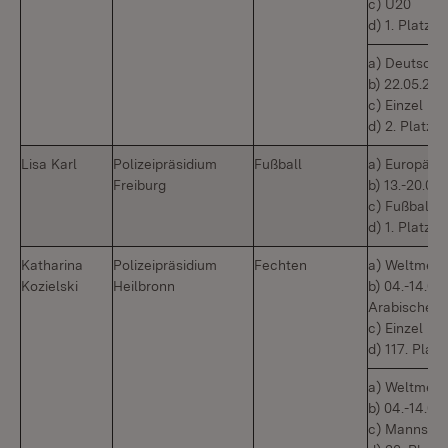
c) U20
d) 1. Platz
a) Deutsche
b) 22.05.20
c) Einzel
d) 2. Platz
Lisa Karl
Polizeipräsidium
Fußball
a) Europäisc
Freiburg
b) 13.-20.06
c) Fußball
d) 1. Platz
Katharina
Polizeipräsidium
Fechten
a) Weltmeis
Kozielski
Heilbronn
b) 04.-14.04
Arabische E
c) Einzel
d) 117. Platz
a) Weltmeis
b) 04.-14.0
c) Mannscha