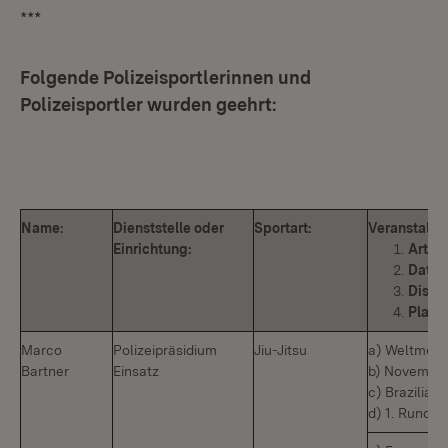
***
Folgende Polizeisportlerinnen und
Polizeisportler wurden geehrt:
Name:
Dienststelle oder
Sportart:
Veranstaltu
Einrichtung:
Art
Datum
Diszip
Platz
Marco
Polizeipräsidium
Jiu-Jitsu
a) Weltmeist
Bartner
Einsatz
b) November
c) Brazilian
d) 1. Runde