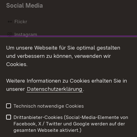
Social Media
Flickr
Instagram
Um unsere Webseite für Sie optimal gestalten
Social Wall
und verbessern zu können, verwenden wir
X / Twitter
Cookies.
Youtube
Weitere Informationen zu Cookies erhalten Sie in
unserer
Datenschutzerklärung
.
Zum 
Kontakt
Datenschutz
Technisch notwendige Cookies
Barrierefreiheit
Benutzungshinweise
Drittanbieter-Cookies (Social-Media-Elemente von
Impressum
Cookies
Facebook, X / Twitter und Google werden auf der
gesamten Webseite aktiviert.)