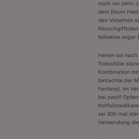
noch vor zehn Ja
dem Raum Heidel
den Vorjahren s
Rauschgifttoten
teilweise sogar
Heroin sei nach
Todesfälle stü
Kombination mit
betrachte der M
Fentanyl. Im Ve
bei zwölf Opfern
Notfallmedikam
sei 300-mal stä
Verwendung die 