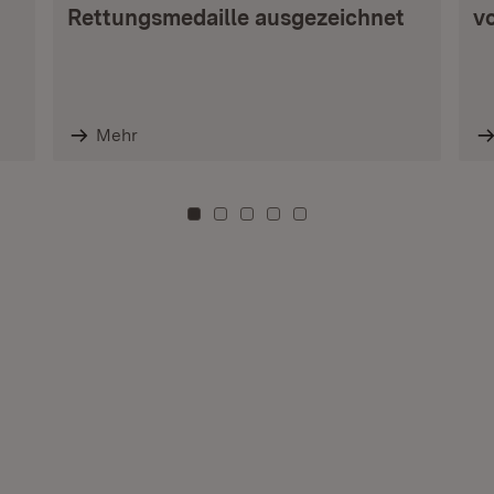
Rettungsmedaille ausgezeichnet
vo
Mehr
Zu Kachel: 0
Zu Kachel: 3
Zu Kachel: 6
Zu Kachel: 9
Zu Kachel: 12