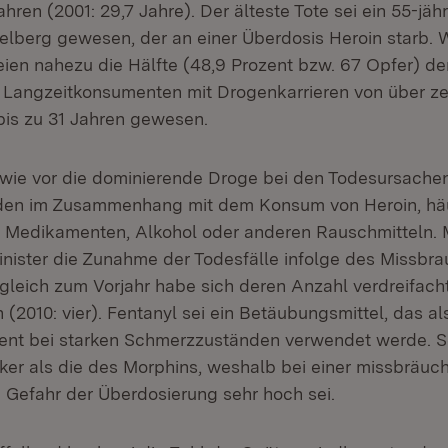
hren (2001: 29,7 Jahre). Der älteste Tote sei ein 55-jä
berg gewesen, der an einer Überdosis Heroin starb. Wi
eien nahezu die Hälfte (48,9 Prozent bzw. 67 Opfer) de
 Langzeitkonsumenten mit Drogenkarrieren von über ze
 bis zu 31 Jahren gewesen.
 wie vor die dominierende Droge bei den Todesursachen.
nden im Zusammenhang mit dem Konsum von Heroin, häu
 Medikamenten, Alkohol oder anderen Rauschmitteln. 
inister die Zunahme der Todesfälle infolge des Missbr
rgleich zum Vorjahr habe sich deren Anzahl verdreifach
 (2010: vier). Fentanyl sei ein Betäubungsmittel, das al
ent bei starken Schmerzzuständen verwendet werde. S
rker als die des Morphins, weshalb bei einer missbräuc
Gefahr der Überdosierung sehr hoch sei.