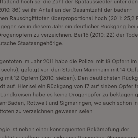
ffallend hoch sei die Zahl der Spätaussiedler unter de
010: 36) sei ihr Anteil an der Gesamtzahl der baden-
en Rauschgifttoten überproportional hoch (2011: 25,2 P
Dagegen sei in diesem Jahr ein deutlicher Rückgang bei
rogenopfern zu verzeichnen. Bei 15 (2010: 22) der Tode
utsche Staatsangehörige.
entoten im Jahr 2011 habe die Polizei mit 18 Opfern im
0: sechs), gefolgt von den Städten Mannheim mit 14 Opfe
 mit 12 Opfern (2010: sieben). Den deutlichsten Rück
 auf. Hier sei ein Rückgang von 17 auf sieben Opfer fe
 Landkreisen habe es keine Drogenopfer zu beklagen 
n-Baden, Rottweil und Sigmaringen, wo auch schon in
ttoten zu verzeichnen gewesen seien.
tegie ist neben einer konsequenten Bekämpfung der
nalität vor allem eine wirksame Prävention. Gemeinsam