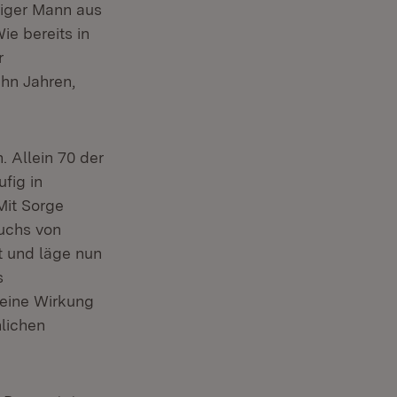
hriger Mann aus
e bereits in
r
hn Jahren,
 Allein 70 der
fig in
Mit Sorge
auchs von
t und läge nun
s
eine Wirkung
hlichen