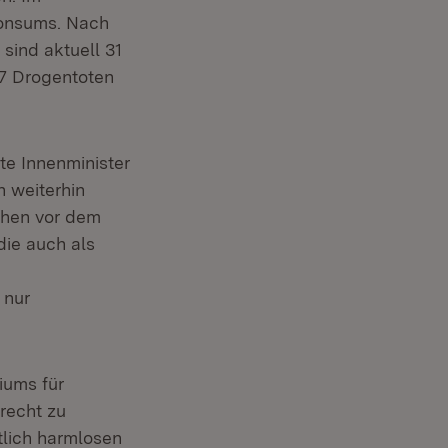
konsums. Nach
sind aktuell 31
87 Drogentoten
te Innenminister
n weiterhin
chen vor dem
ie auch als
 nur
iums für
recht zu
tlich harmlosen