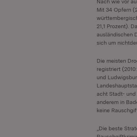
Nach wie vor au
Mit 34 Opfern (2
württembergisch
21,1 Prozent). 
ausländischen D
sich um nichtde
Die meisten Drog
registriert (201
und Ludwigsburg
Landeshauptstadt
acht Stadt- und
anderem in Bade
keine Rauschgif
„Die beste Stra
Rauschgiftkrimi