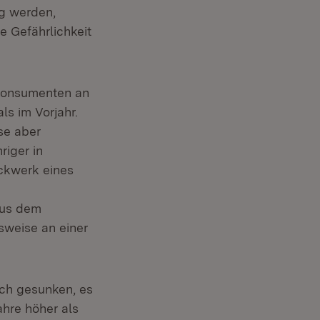
ig werden,
 Gefährlichkeit
tkonsumenten an
ls im Vorjahr.
se aber
riger in
ckwerk eines
e
aus dem
sweise an einer
ich gesunken, es
ahre höher als