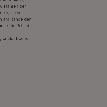
 Gefahren der
ein, sie vor
en am Rande der
önne die Polizei
d
egionaler Ebene