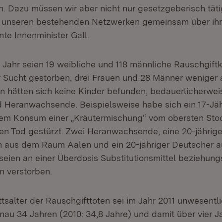
. Dazu müssen wir aber nicht nur gesetzgeberisch tät
 unseren bestehenden Netzwerken gemeinsam über ihre
nte Innenminister Gall.
Jahr seien 19 weibliche und 118 männliche Rauschgif
r Sucht gestorben, drei Frauen und 28 Männer weniger a
n hätten sich keine Kinder befunden, bedauerlicherwei
 Heranwachsende. Beispielsweise habe sich ein 17-Jäh
dem Konsum einer „Kräutermischung“ vom obersten Sto
en Tod gestürzt. Zwei Heranwachsende, eine 20-jährig
n aus dem Raum Aalen und ein 20-jähriger Deutscher 
seien an einer Überdosis Substitutionsmittel beziehung
n verstorben.
tsalter der Rauschgifttoten sei im Jahr 2011 unwesentl
nau 34 Jahren (2010: 34,8 Jahre) und damit über vier J