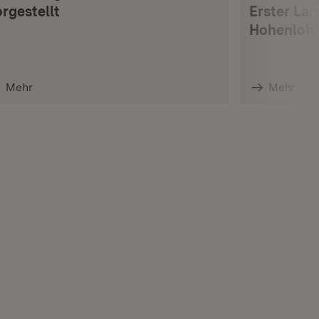
rgestellt
Erster La
Hohenlohe
Mehr
Mehr