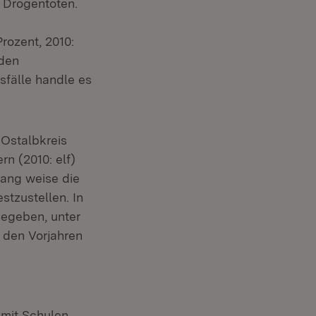
n Drogentoten.
rozent, 2010:
 den
sfälle handle es
 Ostalbkreis
rn (2010: elf)
gang weise die
stzustellen. In
gegeben, unter
 den Vorjahren
 mit Schulen,