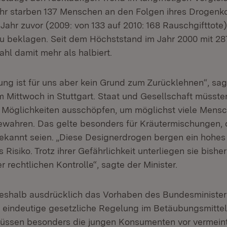
hr starben 137 Menschen an den Folgen ihres Drogen
ahr zuvor (2009: von 133 auf 2010: 168 Rauschgifttote) 
u beklagen. Seit dem Höchststand im Jahr 2000 mit 2
ahl damit mehr als halbiert.
ung ist für uns aber kein Grund zum Zurücklehnen“, sag
m Mittwoch in Stuttgart. Staat und Gesellschaft müsste
 Möglichkeiten ausschöpfen, um möglichst viele Mens
wahren. Das gelte besonders für Kräutermischungen, d
ekannt seien. „Diese Designerdrogen bergen ein hohes
 Risiko. Trotz ihrer Gefährlichkeit unterliegen sie bisher
 rechtlichen Kontrolle“, sagte der Minister.
deshalb ausdrücklich das Vorhaben des Bundesminister
 eindeutige gesetzliche Regelung im Betäubungsmittel
müssen besonders die jungen Konsumenten vor vermein