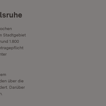
lsruhe
Wochen
m Stadtgebiet
rund 1.800
tragepflicht
nter
inem
den über die
ert. Darüber
n.