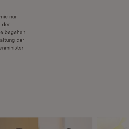
mie nur
 der
ge begehen
altung der
enminister