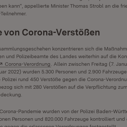
 kann“, appellierte Minister Thomas Strobl an die fri
Teilnehmer.
e von Corona-Verstößen
ammlungsgeschehen konzentrieren sich die Maßnahm
en und Polizeibeamte des Landes weiterhin auf die Kont
Extern:
(Öffnet in neuem Fenster)
Corona-Verordnung
. Allein zwischen Freitag (7. Jan
uar 2022) wurden 5.300 Personen und 2.900 Fahrzeuge k
ie Polizei rund 450 Verstöße gegen die Corona-Verordnu
bezog sich mit 280 Verstößen auf die Verpflichtung zum
deckung.
r Corona-Pandemie wurden von der Polizei Baden-Würt
ionen Personen und 820.000 Fahrzeuge kontrolliert und
e gegen die erlassenen Verordnungen festgestellt.