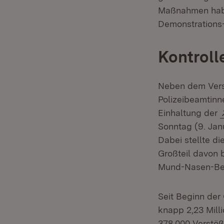
Maßnahmen haben
Demonstrations-
Kontroll
Neben dem Vers
Polizeibeamtinn
Einhaltung der
Sonntag (9. Jan
Dabei stellte d
Großteil davon 
Mund-Nasen-Be
Seit Beginn de
knapp 2,23 Mill
378.000 Verstöß