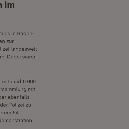
n im
m es in Baden-
en zur
tern:
(Öffnet in neuem Fenster)
lizei
landesweit
rn. Dabei waren
mit rund 6.000
Versammlung mit
der ebenfalls
er Polizei zu
derem 54
demonstration