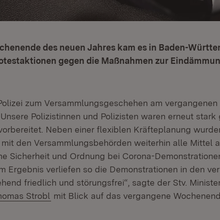
chenende des neuen Jahres kam es in Baden-Württe
otestaktionen gegen die Maßnahmen zur Eindämmun
r Polizei zum Versammlungsgeschehen am vergangene
s. Unsere Polizistinnen und Polizisten waren erneut stark
vorbereitet. Neben einer flexiblen Kräfteplanung wurde
 mit den Versammlungsbehörden weiterhin alle Mittel 
che Sicherheit und Ordnung bei Corona-Demonstratione
Im Ergebnis verliefen so die Demonstrationen in den v
end friedlich und störungsfrei“, sagte der Stv. Minist
homas Strobl
mit Blick auf das vergangene Wochenend