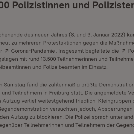
00 Polizistinnen und Poliziste
henende des neuen Jahres (8. und 9. Januar 2022) ka
neut zu mehreren Protestaktionen gegen die Maßnahm
Extern:
(Öffnet in neuem Fenster)
Ex
er
Corona-Pandemie
. Insgesamt begleitete die
Po
lagen mit rund 13.500 Teilnehmerinnen und Teilnehme
zeibeamtinnen und Polizeibeamten im Einsatz.
 Samstag fand die zahlenmäßig größte Demonstration 
 und Teilnehmern in Freiburg statt. Die angemeldete 
Aufzug verlief weitestgehend friedlich. Kleingruppen 
egendemonstration versuchten jedoch, Absperrungen d
en Aufzug zu blockieren. Die Polizei sprach unter an
gegenüber Teilnehmerinnen und Teilnehmern der Gegen