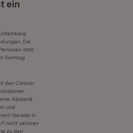
t ein
ürttemberg
gelungen. Die
Personen statt.
am Sonntag
mit den Corona-
strationen
nehmer Abstand
ten und
nnen! Gerade in
f nicht verloren
lne zu den