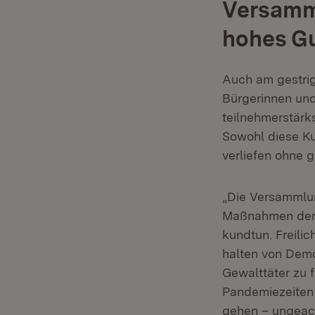
Versamml
hohes G
Auch am gestri
Bürgerinnen und
teilnehmerstärk
Sowohl diese K
verliefen ohne 
„Die Versammlun
Maßnahmen der R
kundtun. Freilic
halten von Demo
Gewalttäter zu f
Pandemiezeiten 
gehen – ungeach