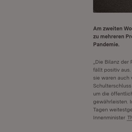
Am zweiten Wo
zu mehreren Pr
Pandemie.
„Die Bilanz de
fällt positiv au
sie waren auch 
Schulterschluss
um die öffentli
gewährleisten. 
Tagen weitestgeh
Innenminister
T