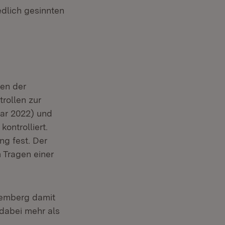
edlich gesinnten
en der
rollen zur
uar 2022) und
ontrolliert.
ng fest. Der
 Tragen einer
temberg damit
 dabei mehr als