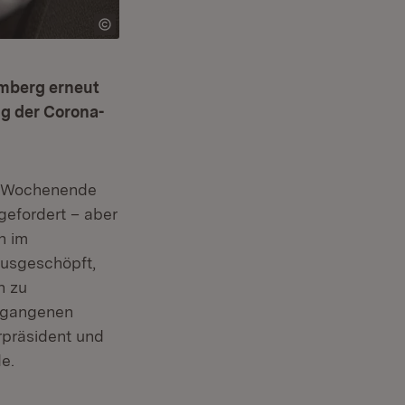
mberg erneut
g der Corona-
n Wochenende
 gefordert – aber
n im
ausgeschöpft,
n zu
ergangenen
erpräsident und
e.