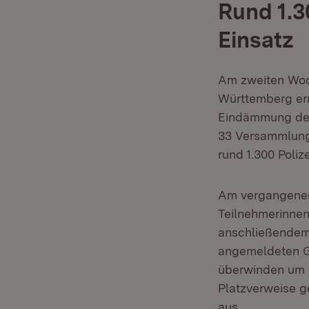
Rund 1.3
Einsatz
Am zweiten Woc
Württemberg er
Eindämmung d
33 Versammlungs
rund 1.300 Poli
Am vergangenen
Teilnehmerinnen
anschließendem 
angemeldeten G
überwinden um d
Platzverweise 
aus.