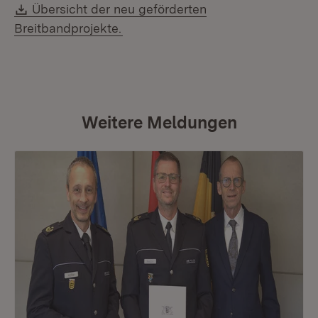
Download:
Übersicht der neu geförderten
(Öffnet in neuem Fenster)
Breitbandprojekte.
Weitere Meldungen