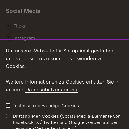
Social Media
Flickr
Instagram
Um unsere Webseite für Sie optimal gestalten
Social Wall
und verbessern zu können, verwenden wir
X / Twitter
Cookies.
Youtube
Weitere Informationen zu Cookies erhalten Sie in
unserer
Datenschutzerklärung
.
Zum 
Kontakt
Datenschutz
Technisch notwendige Cookies
Barrierefreiheit
Benutzungshinweise
Drittanbieter-Cookies (Social-Media-Elemente von
Impressum
Cookies
Facebook, X / Twitter und Google werden auf der
gesamten Webseite aktiviert.)