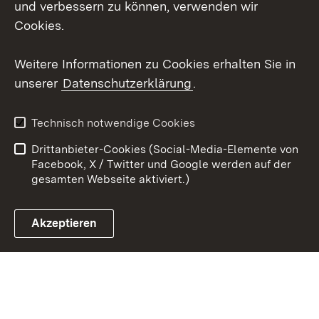
und verbessern zu können, verwenden wir
X / Twitter
Cookies.
Youtube
Weitere Informationen zu Cookies erhalten Sie in
unserer
Datenschutzerklärung
.
Zum 
Kontakt
Datenschutz
Technisch notwendige Cookies
Barrierefreiheit
Benutzungshinweise
Drittanbieter-Cookies (Social-Media-Elemente von
Impressum
Cookies
Facebook, X / Twitter und Google werden auf der
gesamten Webseite aktiviert.)
Akzeptieren
Link zum Landesportal