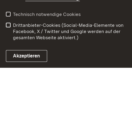
Kontakt
Datenschutz
Technisch notwendige Cookies
Barrierefreiheit
Benutzungshinweise
Drittanbieter-Cookies (Social-Media-Elemente von
Impressum
Cookies
Facebook, X / Twitter und Google werden auf der
gesamten Webseite aktiviert.)
Akzeptieren
Link zum Landesportal