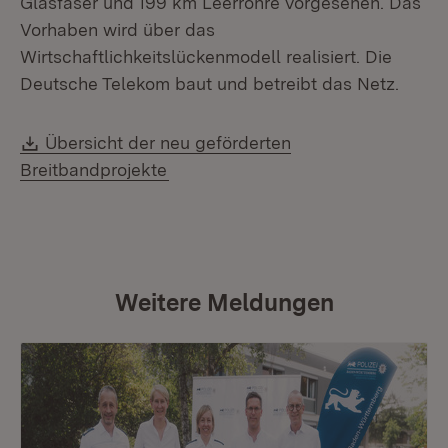
Glasfaser und 199 km Leerrohre vorgesehen. Das
Vorhaben wird über das
Wirtschaftlichkeitslückenmodell realisiert. Die
Deutsche Telekom baut und betreibt das Netz.
Download:
Übersicht der neu geförderten
(Öffnet in neuem Fenster)
Breitbandprojekte
Weitere Meldungen